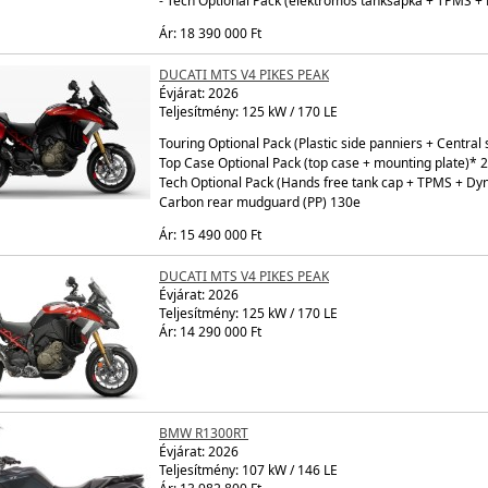
- Tech Optional Pack (elektromos tanksapka + TPMS +
Ár: 18 390 000 Ft
DUCATI MTS V4 PIKES PEAK
Évjárat:
2026
Teljesítmény: 125 kW / 170 LE
Touring Optional Pack (Plastic side panniers + Centra
Top Case Optional Pack (top case + mounting plate)* 
Tech Optional Pack (Hands free tank cap + TPMS + Dyn
Carbon rear mudguard (PP) 130e
Ár: 15 490 000 Ft
DUCATI MTS V4 PIKES PEAK
Évjárat:
2026
Teljesítmény: 125 kW / 170 LE
Ár: 14 290 000 Ft
BMW R1300RT
Évjárat:
2026
Teljesítmény: 107 kW / 146 LE