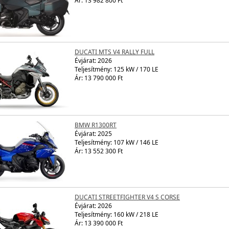
Ár: 13 982 800 Ft
DUCATI MTS V4 RALLY FULL
Évjárat:
2026
Teljesítmény: 125 kW / 170 LE
Ár: 13 790 000 Ft
BMW R1300RT
Évjárat:
2025
Teljesítmény: 107 kW / 146 LE
Ár: 13 552 300 Ft
DUCATI STREETFIGHTER V4 S CORSE
Évjárat:
2026
Teljesítmény: 160 kW / 218 LE
Ár: 13 390 000 Ft