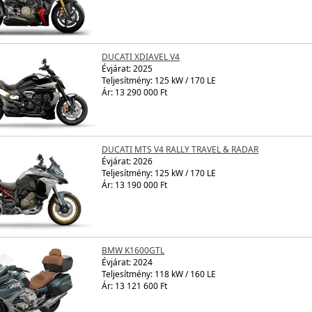
DUCATI XDIAVEL V4
Évjárat:
2025
Teljesítmény: 125 kW / 170 LE
Ár: 13 290 000 Ft
DUCATI MTS V4 RALLY TRAVEL & RADAR
Évjárat:
2026
Teljesítmény: 125 kW / 170 LE
Ár: 13 190 000 Ft
BMW K1600GTL
Évjárat:
2024
Teljesítmény: 118 kW / 160 LE
Ár: 13 121 600 Ft