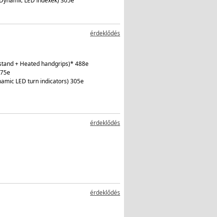
 Dynamic LED indexek) 305e
érdeklődés
l stand + Heated handgrips)* 488e
275e
amic LED turn indicators) 305e
érdeklődés
érdeklődés