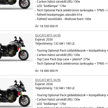
- Carbon hátsó sárvédő (RS) 130e
- LED "ködlámpa" 176e
- Tech Optional Pack (elektromos tanksapka + TPMS +
- fúthető középmagas utasülés 61e
- Fúthető vezetőülés - Mid/Low foam 100e
Ár: 18 550 000 Ft
DUCATI MTS V4 RS
Évjárat:
2026
Teljesítmény: 132 kW / 180 LE
- Touring Optional Pack (oldaldobozok + középállvány 
- Carbon hátsó sárvédő (RS) 130e
- Top Case Pack (top case + platni)* 275e
- Tech Optional Pack (elektromos tanksapka + TPMS +
Ár: 18 490 000 Ft
DUCATI MTS V4 RS
Évjárat:
2026
Teljesítmény: 132 kW / 180 LE
- Touring Optional Pack (pldaldobozok + középállvány 
- Carbon hátsó sárvédő (RS) 130e
- LED "ködlámpa" 176e