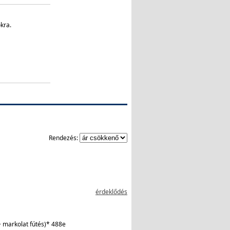
kra.
Rendezés:
érdeklődés
+ markolat fútés)* 488e