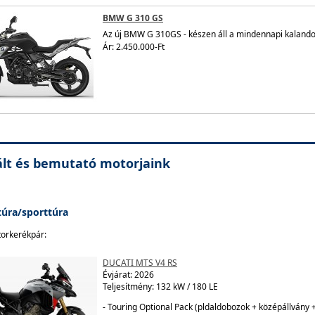
BMW G 310 GS
Az új BMW G 310GS - készen áll a mindennapi kalando
Ár: 2.450.000-Ft
lt és bemutató motorjaink
túra/sporttúra
orkerékpár:
DUCATI MTS V4 RS
Évjárat:
2026
Teljesítmény: 132 kW / 180 LE
- Touring Optional Pack (pldaldobozok + középállvány 