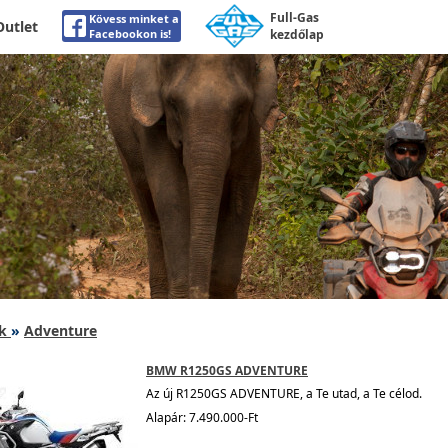
Full-Gas
Kövess minket a
Outlet
Facebookon is!
kezdőlap
k
»
Adventure
BMW R1250GS ADVENTURE
Az új R1250GS ADVENTURE, a Te utad, a Te célod.
Alapár: 7.490.000-Ft