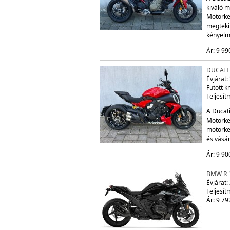
kiváló m
Motorke
megtekin
kényelm
Ár: 9 99
DUCATI 
Évjárat:
Futott 
Teljesít
A Ducati
Motorker
motorke
és vásá
Ár: 9 90
BMW R 
Évjárat:
Teljesít
Ár: 9 79