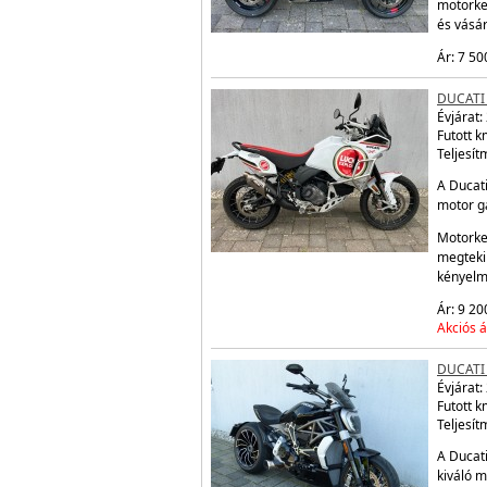
motorke
és vásá
Ár: 7 50
DUCATI
Évjárat:
Futott 
Teljesít
A Ducati
motor ga
Motorke
megtekin
kényelm
Ár: 9 20
Akciós á
DUCATI 
Évjárat:
Futott 
Teljesít
A Ducati
kiváló m