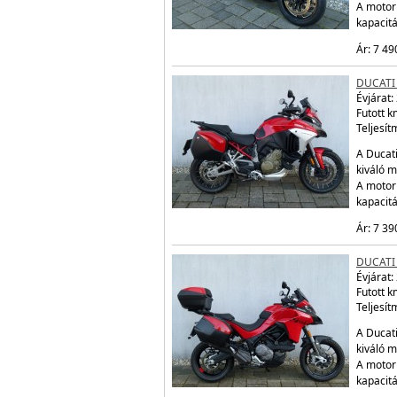
A motor
kapacit
Ár: 7 49
DUCATI
Évjárat:
Futott 
Teljesít
A Ducati
kiváló m
A motor
kapacit
Ár: 7 39
DUCATI
Évjárat:
Futott 
Teljesít
A Ducati
kiváló m
A motor
kapacit