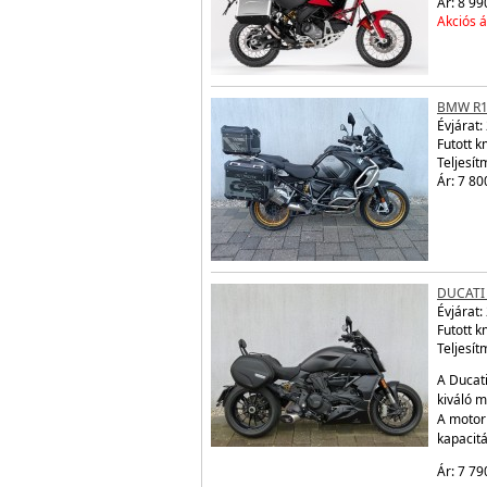
Ár: 8 99
Akciós á
BMW R1
Évjárat:
Futott 
Teljesít
Ár: 7 80
DUCATI
Évjárat:
Futott 
Teljesít
A Ducati
kiváló m
A motor
kapacit
Ár: 7 79