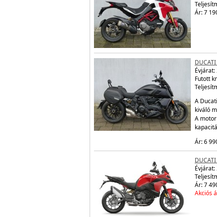
Teljesít
Ár: 7 19
DUCATI
Évjárat:
Futott 
Teljesít
A Ducati
kiváló m
A motor
kapacit
Ár: 6 99
DUCATI
Évjárat:
Teljesít
Ár: 7 49
Akciós á