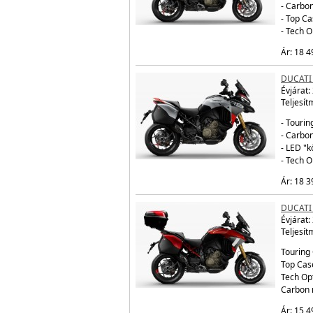
- Carbo
- Top Ca
- Tech 
Ár: 18 4
DUCATI
Évjárat:
Teljesít
- Tourin
- Carbo
- LED "
- Tech 
Ár: 18 3
DUCATI 
Évjárat:
Teljesít
Touring 
Top Cas
Tech Op
Carbon 
Ár: 15 4