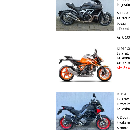
Teljesít
A Ducati
és kivá
beszámí
időpont
Ár: 6 50
KTM 12
Évjárat:
Teljesít
Ár: 7 57
Akciós á
DUCATI
Évjárat:
Futott 
Teljesít
A Ducati
kiváló m
A motor