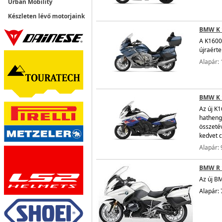
Urban Mobility
Készleten lévő motorjaink
BMW K 
A K1600
újraért
Alapár: 
BMW K 
Az új K
hathenge
összetév
kedvet c
Alapár: 
BMW R 
Az új B
Alapár: 