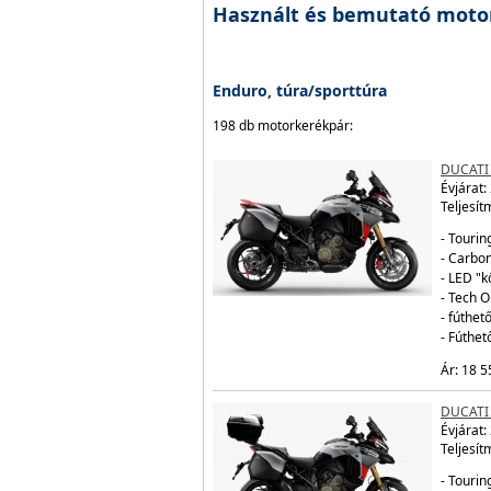
Használt és bemutató moto
Enduro, túra/sporttúra
198 db motorkerékpár:
DUCATI
Évjárat:
Teljesít
- Tourin
- Carbo
- LED "
- Tech 
- fúthe
- Fúthe
Ár: 18 5
DUCATI
Évjárat:
Teljesít
- Tourin