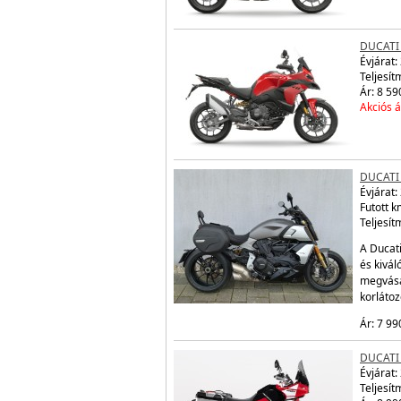
DUCATI
Évjárat:
Teljesít
Ár: 8 59
Akciós á
DUCATI 
Évjárat:
Futott 
Teljesít
A Ducati
és kivál
megvásá
korláto
Ár: 7 99
DUCATI
Évjárat:
Teljesít