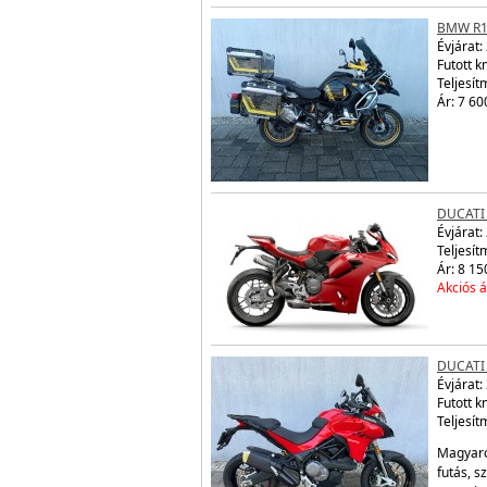
BMW R1
Évjárat:
Futott 
Teljesít
Ár: 7 60
DUCATI
Évjárat:
Teljesít
Ár: 8 15
Akciós á
DUCATI
Évjárat:
Futott 
Teljesít
Magyaro
futás, s