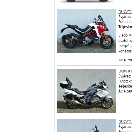
DUCATI
Évjárat:
Futott 
Teljesít
Eladó Mu
esztétik
megvásá
korláto
Ár: 6 79
BMW K1
Évjárat:
Futott 
Teljesít
Ár: 6 50
DUCATI
Évjárat:
Futott 