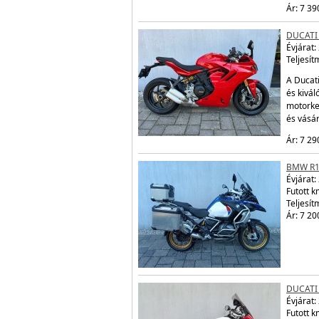
Ár: 7 39
DUCATI
Évjárat:
Teljesít
A Ducati
és kivál
motorke
és vásá
Ár: 7 29
BMW R1
Évjárat:
Futott 
Teljesít
Ár: 7 20
DUCATI
Évjárat:
Futott 