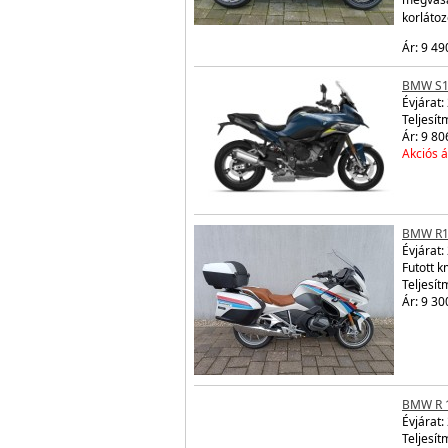
korláto
Ár: 9 49
BMW S1
Évjárat:
Teljesít
Ár: 9 80
Akciós á
BMW R1
Évjárat:
Futott 
Teljesít
Ár: 9 30
BMW R 
Évjárat:
Teljesít