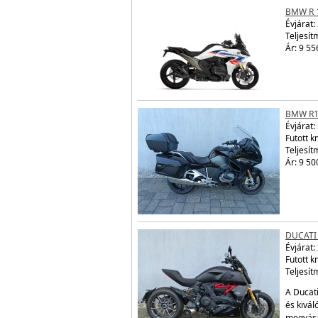
BMW R 
Évjárat:
Teljesít
Ár: 9 55
BMW R1
Évjárat:
Futott 
Teljesít
Ár: 9 50
DUCATI 
Évjárat:
Futott 
Teljesít
A Ducati
és kivál
megvásá