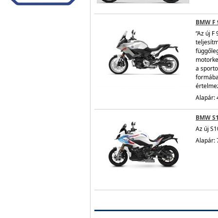
BMW F 
“Az új F
teljesít
függőle
motorke
a sporto
formáb
értelmez
Alapár: 
BMW S
Az új S1
Alapár: 