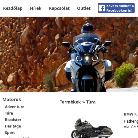
Kövess minket a
Kezdőlap
Hírek
Kapcsolat
Outlet
Facebookon is!
Motorok
Termékek
»
Túra
Adventure
Túra
BMW K 
Roadster
Hathenge
Heritage
Alapár: 
Sport