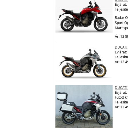
Évjárat:
Teljesít
Radar O
Sport Op
Mart sp
Ár: 12 8
DUCATI
Évjárat:
Teljesít
Ár: 12 4
DUCATI
Évjárat:
Futott 
Teljesít
Ár: 12 4