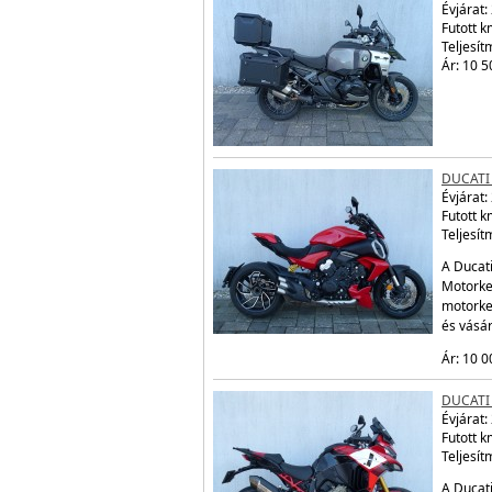
Évjárat:
Futott 
Teljesít
Ár: 10 5
DUCATI 
Évjárat:
Futott 
Teljesít
A Ducati
Motorker
motorke
és vásá
Ár: 10 0
DUCATI 
Évjárat:
Futott 
Teljesít
A Ducati