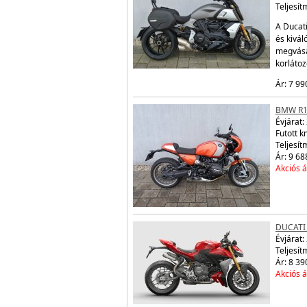
Teljesít
A Ducati
és kivál
megvásá
korláto
Ár: 7 99
BMW R1
Évjárat:
Futott 
Teljesít
Ár: 9 68
Akciós á
DUCATI
Évjárat:
Teljesít
Ár: 8 39
Akciós á