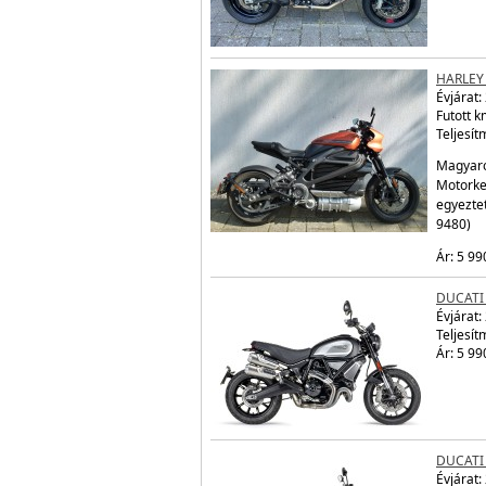
HARLEY
Évjárat:
Futott 
Teljesít
Magyaro
Motorke
egyezte
9480)
Ár: 5 99
DUCATI
Évjárat:
Teljesít
Ár: 5 99
DUCATI
Évjárat: