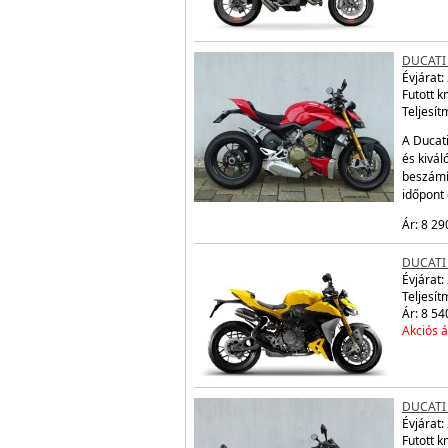
DUCATI
Évjárat:
Futott 
Teljesít
A Ducati
és kivá
beszámí
időpont
Ár: 8 29
DUCATI
Évjárat:
Teljesít
Ár: 8 54
Akciós á
DUCATI 
Évjárat:
Futott 