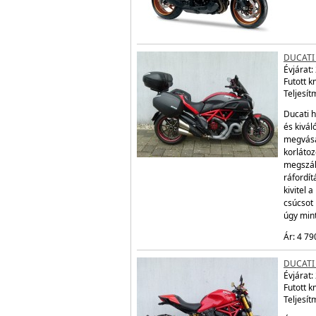
DUCATI
Évjárat:
Futott 
Teljesít
Ducati h
és kivál
megvásá
korláto
megszáll
ráfordít
kivitel 
csúcsot 
úgy mint
Ár: 4 79
DUCATI
Évjárat:
Futott 
Teljesít