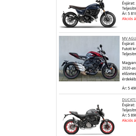
Évjárat:
Teljesít
Ár: 5 81
Akciós á
MV AGU
Évjárat:
Futott 
Teljesít
Magyaro
2020-as
előzetes
érdekéb
Ár: 5 49
DUCATI
Évjárat:
Teljesít
Ár: 5 89
Akciós á