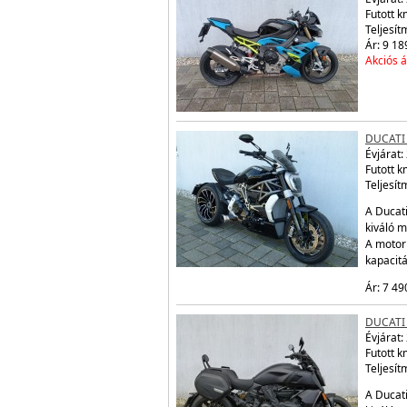
Futott 
Teljesít
Ár: 9 18
Akciós á
DUCATI 
Évjárat:
Futott 
Teljesít
A Ducati
kiváló m
A motor
kapacit
Ár: 7 49
DUCATI
Évjárat:
Futott 
Teljesít
A Ducati