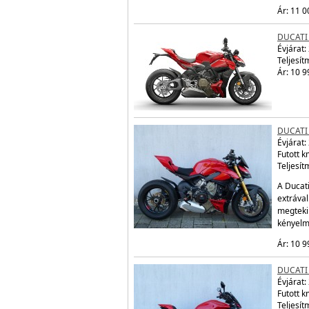
Ár: 11 0
DUCATI
Évjárat:
Teljesít
Ár: 10 9
DUCATI
Évjárat:
Futott 
Teljesít
A Ducati
extráva
megtekin
kényelm
Ár: 10 9
DUCATI 
Évjárat:
Futott 
Teljesít