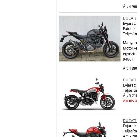
Ár: 4 96
DUCATI
Évjárat:
Futott 
Teljesít
Magyaro
Motorke
egyezte
9480)
Ár: 4 89
DUCATI
Évjárat:
Teljesít
Ár: 5 21
Akciós á
DUCATI
Évjárat:
Teljesít
Ár: 5 29