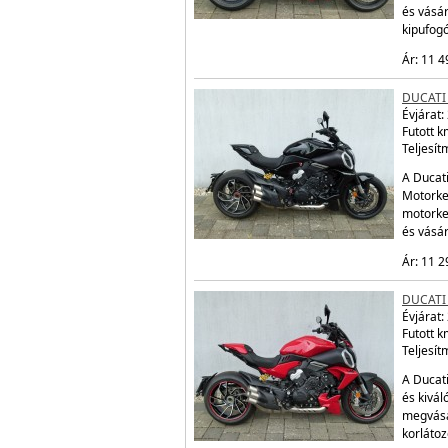
és vásár
kipufogó
Ár: 11 4
DUCATI 
Évjárat:
Futott 
Teljesít
A Ducati
Motorker
motorke
és vásá
Ár: 11 2
DUCATI 
Évjárat:
Futott 
Teljesít
A Ducati
és kivál
megvásá
korláto