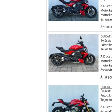
A Ducati
Motorker
motorke
és vásá
Ár: 10 0
DUCATI 
Évjárat:
Futott 
Teljesít
A Ducati
Motorker
motorke
és vásá
Ár: 9 90
DUCATI
Évjárat:
Futott 
Teljesít
A Ducati
és kivál