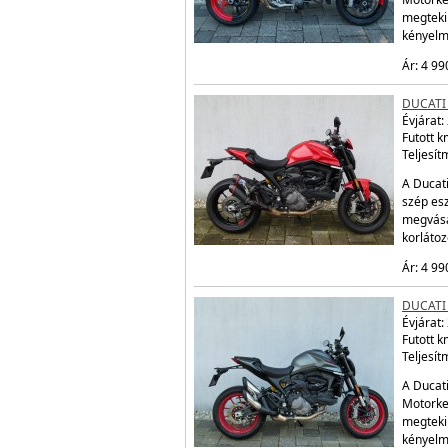
megtekin
kényelm
Ár: 4 99
DUCATI
Évjárat:
Futott 
Teljesít
A Ducat
szép esz
megvásá
korláto
Ár: 4 99
DUCATI
Évjárat:
Futott 
Teljesít
A Ducati
Motorke
megtekin
kényelm