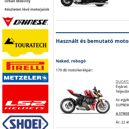
Urban Mobility
Készleten lévő motorjaink
Használt és bemutató moto
Naked, robogó
179 db motorkerékpár:
DUCATI
Évjárat:
Teljesít
Az egyik
SUPREM
A STRE
Ár: 22 4