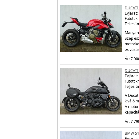
DUCATI
Évjárat:
Futott 
Teljesít
Magyaro
Szép esz
motorke
és vásá
Ár: 7 90
DUCATI
Évjárat:
Futott 
Teljesít
A Ducati
kiváló m
A motor
kapacit
Ár: 7 79
BMW S1
Évjárat: