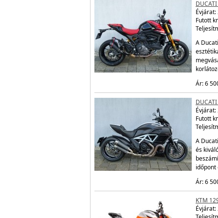
DUCATI
Évjárat:
Futott 
Teljesít
A Ducat
esztétik
megvásá
korláto
Ár: 6 50
DUCATI
Évjárat:
Futott 
Teljesít
A Ducati
és kivá
beszámí
időpont
Ár: 6 50
KTM 12
Évjárat:
Teljesít