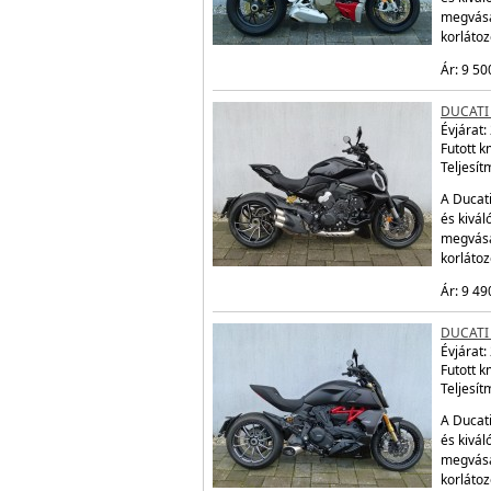
megvásá
korláto
Ár: 9 50
DUCATI 
Évjárat:
Futott 
Teljesít
A Ducati
és kivál
megvásá
korláto
Ár: 9 49
DUCATI 
Évjárat:
Futott 
Teljesít
A Ducati
és kivál
megvásá
korláto