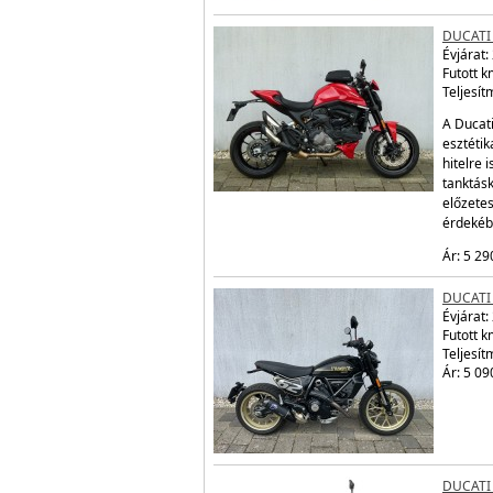
DUCATI
Évjárat:
Futott 
Teljesít
A Ducat
esztétik
hitelre 
tanktás
előzetes
érdeké
Ár: 5 29
DUCATI
Évjárat:
Futott 
Teljesít
Ár: 5 09
DUCATI