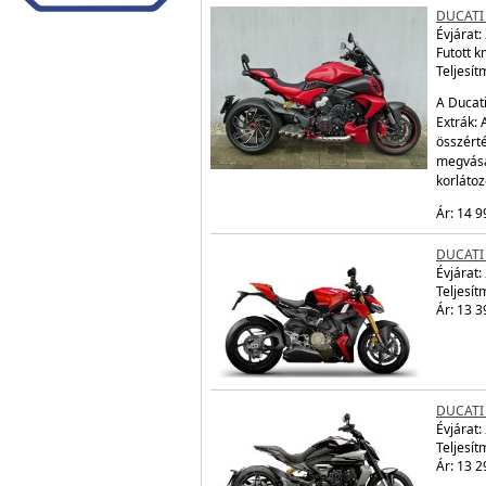
DUCATI 
Évjárat:
Futott 
Teljesít
A Ducati
Extrák: 
összérté
megvásá
korláto
Ár: 14 9
DUCATI
Évjárat:
Teljesít
Ár: 13 3
DUCATI
Évjárat:
Teljesít
Ár: 13 2