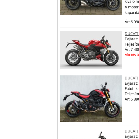
kiváló m
A motor
kapacit
Ár: 6 99
DUCATI
Évjárat:
Teljesít
Ár: 7 48
Akciós á
DUCATI
Évjárat:
Futott 
Teljesít
Ár: 6 89
DUCATI
Évjárat: