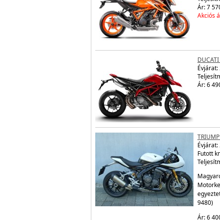
Ár: 7 57
Akciós á
DUCATI
Évjárat:
Teljesít
Ár: 6 49
TRIUMPH
Évjárat:
Futott 
Teljesít
Magyaro
Motorke
egyezte
9480)
Ár: 6 40