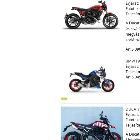
Évjárat:
Futott 
Teljesít
A Ducati
és kivál
megvásá
korláto
Ár: 5 09
BMW F9
Évjárat:
Teljesít
Ár: 5 04
DUCATI
Évjárat:
Futott 
Teljesít
A Ducati
Motorke