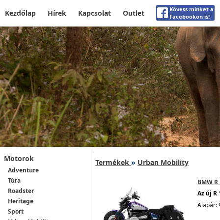
Kövess minket a
Kezdőlap
Hírek
Kapcsolat
Outlet
Facebookon is!
Motorok
Termékek
»
Urban Mobility
Adventure
Túra
BMW R 1
Roadster
Az új R
Heritage
Alapár: 
Sport