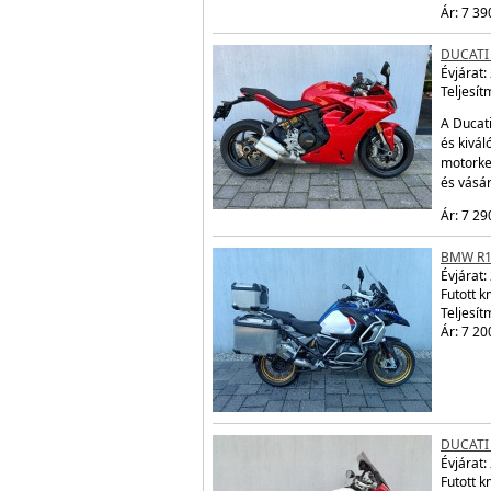
Ár: 7 39
DUCATI
Évjárat:
Teljesít
A Ducati
és kivál
motorke
és vásá
Ár: 7 29
BMW R1
Évjárat:
Futott 
Teljesít
Ár: 7 20
DUCATI
Évjárat:
Futott 