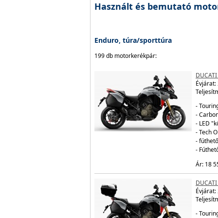
Használt és bemutató moto
Enduro, túra/sporttúra
199 db motorkerékpár:
DUCATI
Évjárat:
Teljesít
- Tourin
- Carbo
- LED "
- Tech 
- fúthe
- Fúthe
Ár: 18 5
DUCATI
Évjárat:
Teljesít
- Tourin