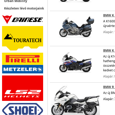
Urban Mobility
Készleten lévő motorjaink
BMW K 
A K1600
újraért
Alapár: 
BMW K 
Az új K
hathenge
összetév
kedvet c
Alapár: 
BMW R 
Az új B
Alapár: 