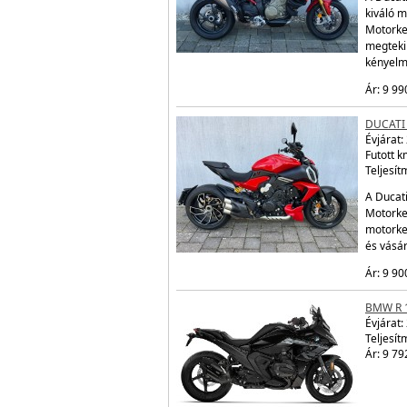
kiváló m
Motorke
megtekin
kényelm
Ár: 9 99
DUCATI 
Évjárat:
Futott 
Teljesít
A Ducati
Motorker
motorke
és vásá
Ár: 9 90
BMW R 
Évjárat:
Teljesít
Ár: 9 79