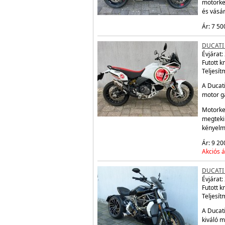
motorke
és vásá
Ár: 7 50
DUCATI
Évjárat:
Futott 
Teljesít
A Ducati
motor ga
Motorke
megtekin
kényelm
Ár: 9 20
Akciós á
DUCATI 
Évjárat:
Futott 
Teljesít
A Ducati
kiváló m