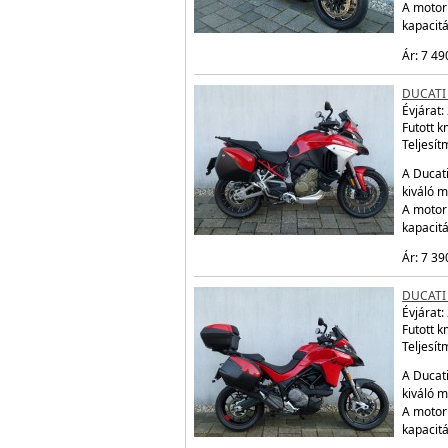
A motor
kapacit
Ár: 7 49
DUCATI
Évjárat:
Futott 
Teljesít
A Ducati
kiváló m
A motor
kapacit
Ár: 7 39
DUCATI
Évjárat:
Futott 
Teljesít
A Ducati
kiváló m
A motor
kapacit