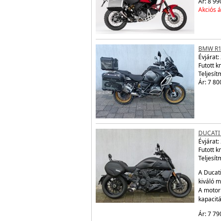
Ár: 8 99
Akciós á
BMW R1
Évjárat:
Futott 
Teljesít
Ár: 7 80
DUCATI
Évjárat:
Futott 
Teljesít
A Ducati
kiváló m
A motor
kapacit
Ár: 7 79