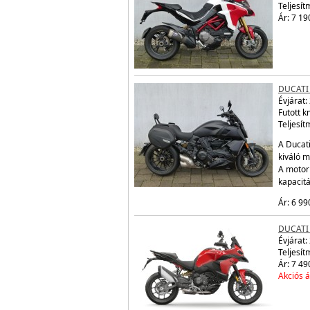
Teljesít
Ár: 7 19
DUCATI
Évjárat:
Futott 
Teljesít
A Ducati
kiváló m
A motor
kapacit
Ár: 6 99
DUCATI
Évjárat:
Teljesít
Ár: 7 49
Akciós á