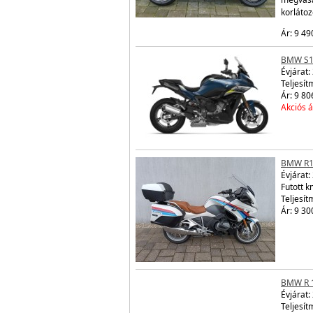
korláto
Ár: 9 49
BMW S1
Évjárat:
Teljesít
Ár: 9 80
Akciós á
BMW R1
Évjárat:
Futott 
Teljesít
Ár: 9 30
BMW R 
Évjárat:
Teljesít