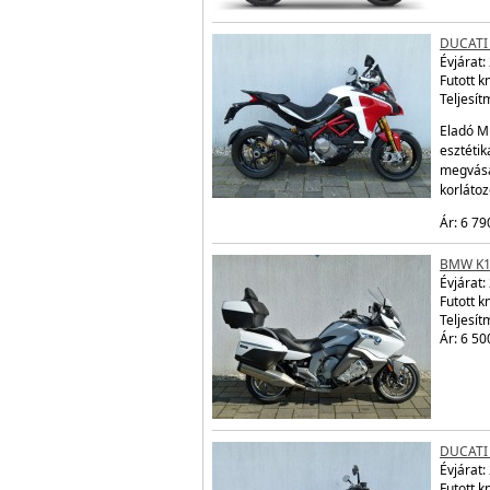
DUCATI
Évjárat:
Futott 
Teljesít
Eladó Mu
esztétik
megvásá
korláto
Ár: 6 79
BMW K1
Évjárat:
Futott 
Teljesít
Ár: 6 50
DUCATI
Évjárat:
Futott 