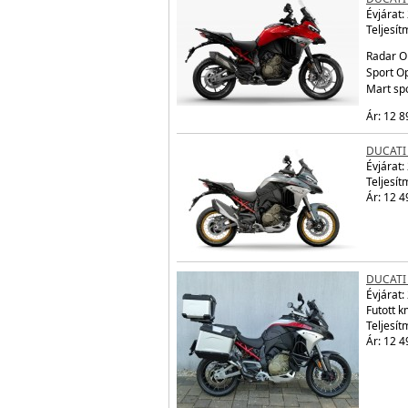
Évjárat:
Teljesít
Radar O
Sport Op
Mart sp
Ár: 12 8
DUCATI
Évjárat:
Teljesít
Ár: 12 4
DUCATI
Évjárat:
Futott 
Teljesít
Ár: 12 4