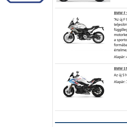
BMW F 
“Az új F
teljesít
függőle
motorke
a sporto
formáb
értelmez
Alapár: 
BMW S
Az új S1
Alapár: 