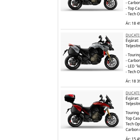
- Carbo
- Top Ca
- Tech 
Ár: 18 4
DUCATI
Évjárat:
Teljesít
- Tourin
- Carbo
- LED "
- Tech 
Ár: 18 3
DUCATI 
Évjárat:
Teljesít
Touring 
Top Cas
Tech Op
Carbon 
Ár: 15 4