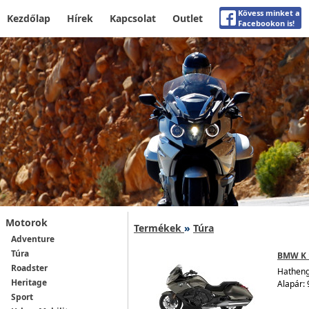
Kövess minket a
Kezdőlap
Hírek
Kapcsolat
Outlet
Facebookon is!
Motorok
Termékek
»
Túra
Adventure
Túra
BMW K 
Roadster
Hathenge
Heritage
Alapár: 
Sport