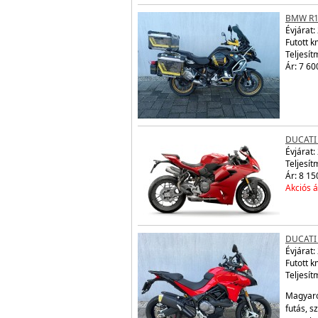
BMW R1
Évjárat:
Futott 
Teljesít
Ár: 7 60
DUCATI
Évjárat:
Teljesít
Ár: 8 15
Akciós á
DUCATI
Évjárat:
Futott 
Teljesít
Magyaro
futás, s