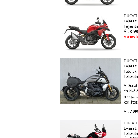
DUCATI
Évjárat:
Teljesít
Ár: 8 59
Akciós á
DUCATI 
Évjárat:
Futott 
Teljesít
A Ducati
és kivál
megvásá
korláto
Ár: 7 99
DUCATI
Évjárat:
Teljesít