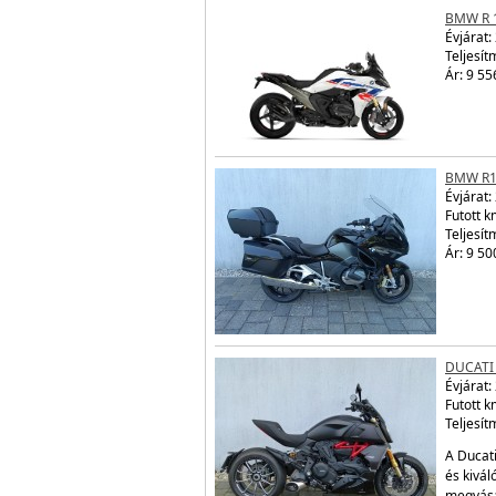
BMW R 
Évjárat:
Teljesít
Ár: 9 55
BMW R1
Évjárat:
Futott 
Teljesít
Ár: 9 50
DUCATI 
Évjárat:
Futott 
Teljesít
A Ducati
és kivál
megvásá