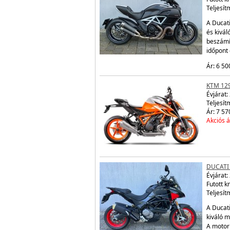
Teljesít
A Ducati
és kivá
beszámí
időpont
Ár: 6 50
KTM 12
Évjárat:
Teljesít
Ár: 7 57
Akciós á
DUCATI
Évjárat:
Futott 
Teljesít
A Ducati
kiváló m
A motor