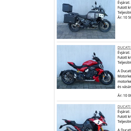
Évjárat:
Futott 
Teljesít
Ár: 10 5
DUCATI 
Évjárat:
Futott 
Teljesít
A Ducati
Motorker
motorke
és vásá
Ár: 10 0
DUCATI 
Évjárat:
Futott 
Teljesít
A Ducati