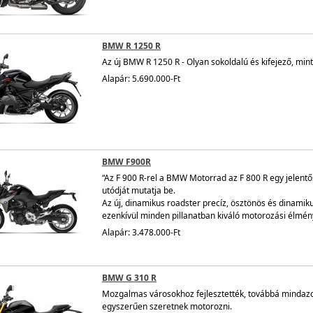
BMW R 1250 R
Az új BMW R 1250 R - Olyan sokoldalú és kifejező, min
Alapár: 5.690.000-Ft
BMW F900R
“Az F 900 R-rel a BMW Motorrad az F 800 R egy jelentő
utódját mutatja be.
Az új, dinamikus roadster precíz, ösztönös és dinamiku
ezenkívül minden pillanatban kiváló motorozási élmény
Alapár: 3.478.000-Ft
BMW G 310 R
Mozgalmas városokhoz fejlesztették, továbbá mindazo
egyszerűen szeretnek motorozni.