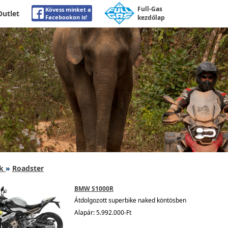
Full-Gas
Kövess minket a
Outlet
Facebookon is!
kezdőlap
k
»
Roadster
BMW S1000R
Átdolgozott superbike naked köntösben
Alapár: 5.992.000-Ft