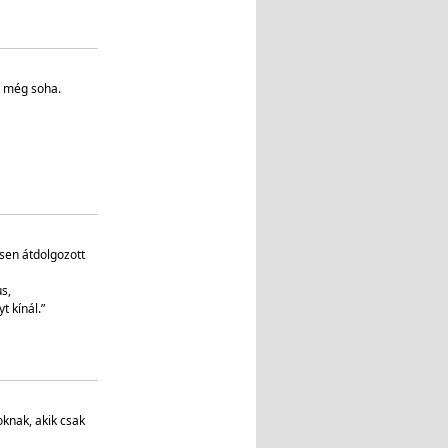
t még soha.
sen átdolgozott
s,
t kínál.”
knak, akik csak