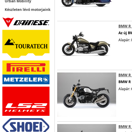
Urban Mobility
Készleten lévő motorjaink
BMW R 
Az új B
Alapár: 
BMW R 
BMW R n
Alapár: 
BMW R 