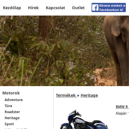
Kövess minket a
Kezdőlap
Hírek
Kapcsolat
Outlet
Facebookon is!
Motorok
Termékek
»
Heritage
Adventure
Túra
BMW R 
Roadster
Alapár: 
Heritage
Sport