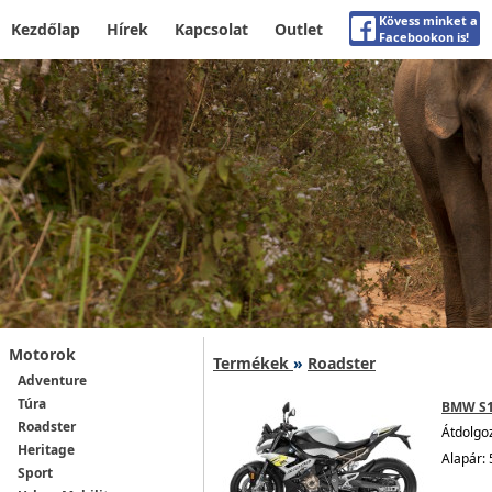
Kövess minket a
Kezdőlap
Hírek
Kapcsolat
Outlet
Facebookon is!
Motorok
Termékek
»
Roadster
Adventure
Túra
BMW S
Roadster
Átdolgo
Heritage
Alapár: 
Sport