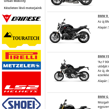
Urban Mobility
Készleten lévő motorjaink
BMW R 
Az új BM
Alapár: 
BMW F
“Az F 90
utódját 
Az új, d
ezenkívü
Alapár: 
BMW G 
Mozgalm
egyszer