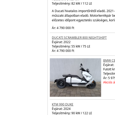
Évjárat:
Futott 
Teljesít
Újonnan
látható 
állapot
előzetes
érdekéb
Ár: 4 79
DUCATI MONSTER
Évjárat:
2022
Futott km: 8405 km
Teljesítmény: 82 kW / 112 LE
A Ducati hivatalos importőrétől eladó. 2021-
műszaki állapotban eladó. Motorkerékpár b
előzetes időpont egyeztetés szükséges, kor
Ár: 4 790 000 Ft
DUCATI SCRAMBLER 800 NIGHTSHIFT
Évjárat:
2022
Teljesítmény: 55 kW / 75 LE
Ár: 4 790 000 Ft