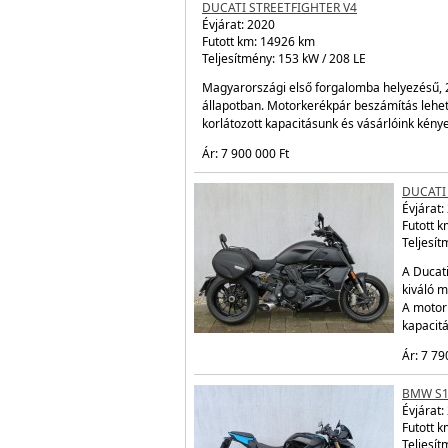
DUCATI STREETFIGHTER V4
Évjárat:
2020
Futott km: 14926 km
Teljesítmény: 153 kW / 208 LE
Magyarországi első forgalomba helyezésű, 20
állapotban. Motorkerékpár beszámítás lehe
korlátozott kapacitásunk és vásárlóink kén
Ár: 7 900 000 Ft
DUCATI
Évjárat:
Futott 
Teljesít
A Ducati
kiváló m
A motor
kapacit
Ár: 7 79
BMW S1
Évjárat:
Futott 
Teljesít