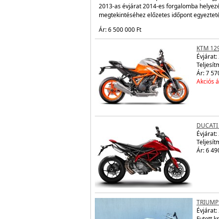
Futott km: 1297 km
Teljesítmény: 114 kW / 155 LE
A Ducati hivatalos importőrétől eladó, magy
2013-as évjárat 2014-es forgalomba helyezé
megtekintéséhez előzetes időpont egyezteté
Ár: 6 500 000 Ft
KTM 12
Évjárat:
Teljesít
Ár: 7 57
Akciós á
DUCATI
Évjárat:
Teljesít
Ár: 6 49