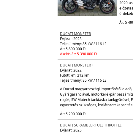
MV AGU
Évjárat:
Futott 
Teljesít
Magyaro
2020-as
előzetes
érdekéb
Ár: 5 49
DUCATI MONSTER
Évjárat:
2023
Teljesítmény: 85 kW / 116 LE
Ár: 5 890 000 Ft
Akciós ár: 5 390 000 Ft
DUCATI
Évjárat:
Futott 
Teljesít
A Ducat
esztétik
hitelre 