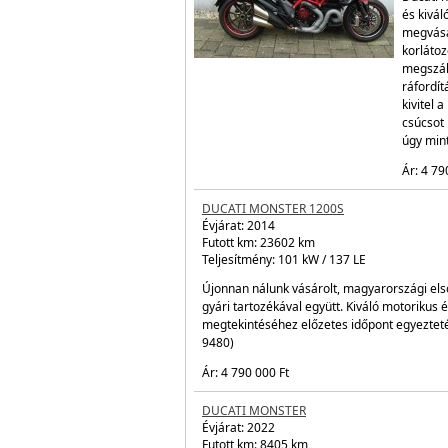
Akciós ár: 4 890 000 Ft
SUZUKI KATANA GSX-S1000A
Évjárat:
2024
Teljesítmény: 112 kW / 152 LE
Ár: 5 499 000 Ft
Akciós ár: 4 799 000 Ft
DUCATI
Évjárat:
Futott 
Teljesít
Ducati h
és kivál
megvásá
korláto
megszáll
ráfordít
kivitel 
csúcsot 
úgy mint
Ár: 4 79
DUCATI