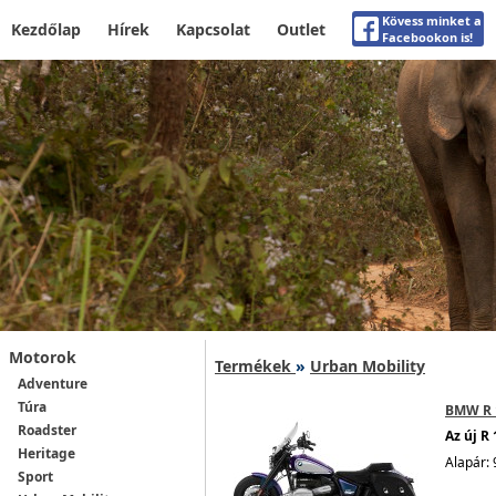
Kövess minket a
Kezdőlap
Hírek
Kapcsolat
Outlet
Facebookon is!
Motorok
Termékek
»
Urban Mobility
Adventure
Túra
BMW R 1
Roadster
Az új R
Heritage
Alapár: 
Sport