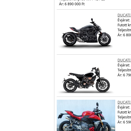
DUCATI HYPERMOTARD V2
Évjárat:
2026
Teljesítmény: 89 kW / 121 LE
Ár: 6 890 000 Ft
DUCATI
Évjárat:
Futott 
Teljesít
Ár: 6 80
DUCATI
Évjárat:
Teljesít
Ár: 6 79
DUCATI
Évjárat: