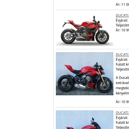
Ár: 11 0
DUCATI
Évjárat:
Teljesít
Ár: 10 9
DUCATI
Évjárat:
Futott 
Teljesít
A Ducati
extráva
megtekin
kényelm
Ár: 10 9
DUCATI 
Évjárat:
Futott 
Teljesít