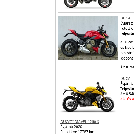
DUCATI
Évjárat:
Futott 
Teljesít
A Ducati
és kivá
beszámí
időpont
Ár: 8 29
DUCATI
Évjárat:
Teljesít
Ár: 8 54
Akciós á
DUCATI DIAVEL 1260 S
Évjárat:
2020
Futott km: 17787 km