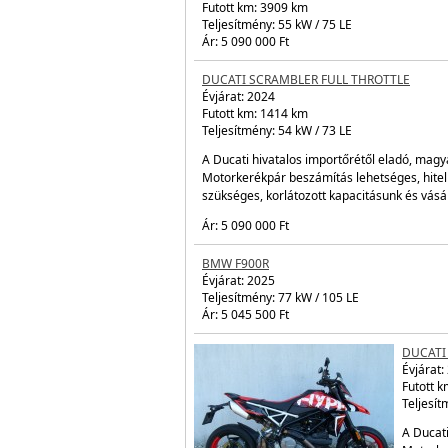
tanktás
előzetes
érdeké
Ár: 5 29
DUCATI
Évjárat:
Futott 
Teljesít
Ár: 5 09
DUCATI SCRAMBLER FULL THROTTLE
Évjárat:
2024
Futott km: 1414 km
Teljesítmény: 54 kW / 73 LE
A Ducati hivatalos importőrétől eladó, magy
Motorkerékpár beszámítás lehetséges, hite
szükséges, korlátozott kapacitásunk és vás
Ár: 5 090 000 Ft