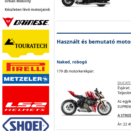
Urban Mobility
Készleten lévő motorjaink
Használt és bemutató moto
Naked, robogó
179 db motorkerékpár:
DUCATI
Évjárat:
Teljesít
Az egyik
SUPREM
A STRE
Ár: 22 4