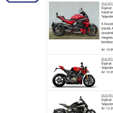
DUCATI 
Évjárat:
Futott 
Teljesít
A Ducati
Extrák: 
összérté
megvásá
korláto
Ár: 14 9
DUCATI
Évjárat:
Teljesít
Ár: 13 3
DUCATI
Évjárat:
Teljesít
Ár: 13 2