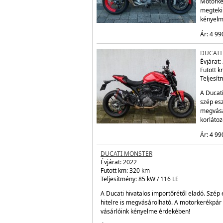
BMW F900R
Évjárat:
2025
Teljesítmény: 77 kW / 105 LE
Ár: 5 045 500 Ft
DUCATI
Évjárat:
Futott 
Teljesít
A Ducati
Motorke
megtekin
kényelm
Ár: 4 99
DUCATI
Évjárat:
Futott 
Teljesít
A Ducat
szép esz
megvásá