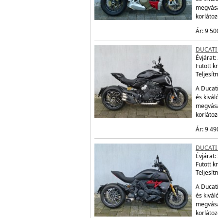
megvásá
korláto
Ár: 9 50
DUCATI 
Évjárat:
Futott 
Teljesít
A Ducati
és kivál
megvásá
korláto
Ár: 9 49
DUCATI 
Évjárat:
Futott 
Teljesít
A Ducati
és kivál
megvásá
korláto