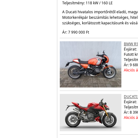
Teljesítmény: 118 kW / 160 LE
A Ducati hivatalos importőrétől eladó, magya
Motorkerékpár beszámítás lehetséges, hite
szükséges, korlátozott kapacitásunk és vás
Ár: 7 990 000 Ft
BMW R1
Évjárat:
Futott 
Teljesít
Ár: 9 68
Akciós á
DUCATI
Évjárat:
Teljesít
Ár: 8 39
Akciós á