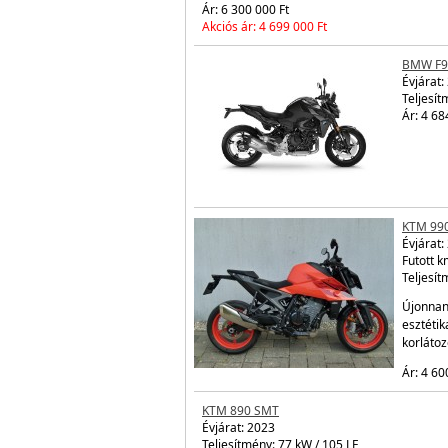
BMW CE
Évjárat:
Futott 
Teljesít
Ár: 5 97
Akciós á
KTM 990 DUKE
Évjárat:
2024
Teljesítmény: 90 kW / 122 LE
Ár: 6 300 000 Ft
Akciós ár: 4 699 000 Ft
BMW F9
Évjárat:
Teljesít
Ár: 4 68