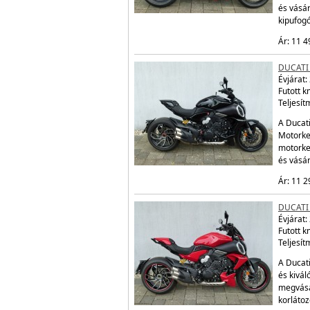
és vásár
kipufogó
Ár: 11 4
DUCATI 
Évjárat:
Futott 
Teljesít
A Ducati
Motorker
motorke
és vásá
Ár: 11 2
DUCATI 
Évjárat:
Futott 
Teljesít
A Ducati
és kivál
megvásá
korláto