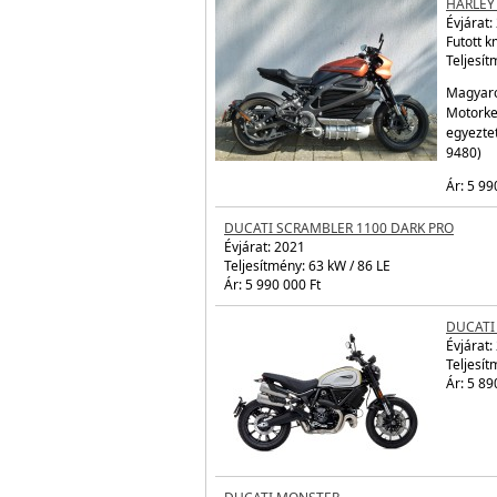
Teljesítmény: 82 kW / 112 LE
Ár: 5 990 000 Ft
HARLEY
Évjárat:
Futott 
Teljesít
Magyaro
Motorke
egyezte
9480)
Ár: 5 99
DUCATI SCRAMBLER 1100 DARK PRO
Évjárat:
2021
Teljesítmény: 63 kW / 86 LE
Ár: 5 990 000 Ft
DUCATI
Évjárat:
Teljesít
Ár: 5 89