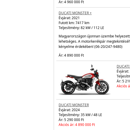
korláto
Ár: 4 99
DUCATI
Évjárat:
Futott 
Teljesít
A Ducati
Motorke
megtekin
kényelm
Ár: 4 96
DUCATI MONSTER +
Évjárat:
2021
Futott km: 7417 km
Teljesítmény: 82 kW / 112 LE
Magyarországon újonnan üzembe helyezett, 
lehetséges. A motorkerékpár megtekintéséhe
kényelme érdekében! (06-20/247-9480)
Ár: 4 890 000 Ft