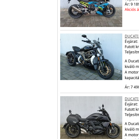
Ár: 9 18
Akciós á
DUCATI 
Évjárat:
Futott 
Teljesít
A Ducati
kiváló m
A motor
kapacit
Ár: 7 49
DUCATI
Évjárat:
Futott 
Teljesít
A Ducati
kiváló m
A motor