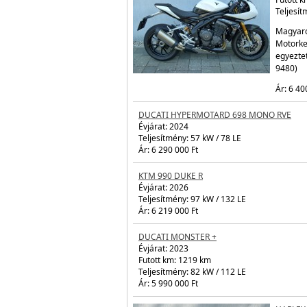
TRIUMPH
Évjárat:
Futott 
Teljesít
Magyaro
Motorke
egyezte
9480)
Ár: 6 40
DUCATI HYPERMOTARD 698 MONO RVE
Évjárat:
2024
Teljesítmény: 57 kW / 78 LE
Ár: 6 290 000 Ft
KTM 990 DUKE R
Évjárat:
2026
Teljesítmény: 97 kW / 132 LE
Ár: 6 219 000 Ft
DUCATI MONSTER +
Évjárat:
2023
Futott km: 1219 km