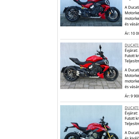
A Ducati
Motorker
motorke
és vásá
Ár: 10 0
DUCATI 
Évjárat:
Futott 
Teljesít
A Ducati
Motorker
motorke
és vásá
Ár: 9 90
DUCATI
Évjárat:
Futott 
Teljesít
A Ducati
és kivál