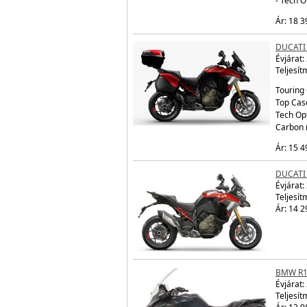
- Tech 
Ár: 18 3
DUCATI 
Évjárat:
Teljesít
Touring 
Top Cas
Tech Op
Carbon 
Ár: 15 4
DUCATI 
Évjárat:
Teljesít
Ár: 14 2
BMW R1
Évjárat:
Teljesít