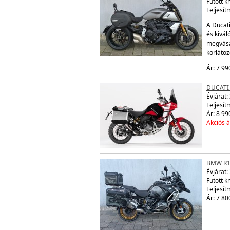
Futott 
Teljesít
A Ducati
és kivál
megvásá
korláto
Ár: 7 99
DUCATI
Évjárat:
Teljesít
Ár: 8 99
Akciós á
BMW R1
Évjárat:
Futott 
Teljesít
Ár: 7 80