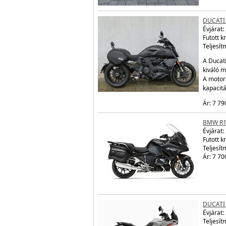
DUCATI
Évjárat:
Futott 
Teljesít
A Ducati
kiváló m
A motor
kapacit
Ár: 7 79
BMW R1
Évjárat:
Futott 
Teljesít
Ár: 7 70
DUCATI
Évjárat:
Teljesít