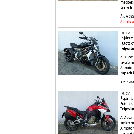
megtekin
kényelm
Ár: 9 20
Akciós á
DUCATI 
Évjárat:
Futott 
Teljesít
A Ducati
kiváló m
A motor
kapacit
Ár: 7 49
DUCATI
Évjárat:
Futott 
Teljesít
A Ducati
kiváló m
A motor
kapacit