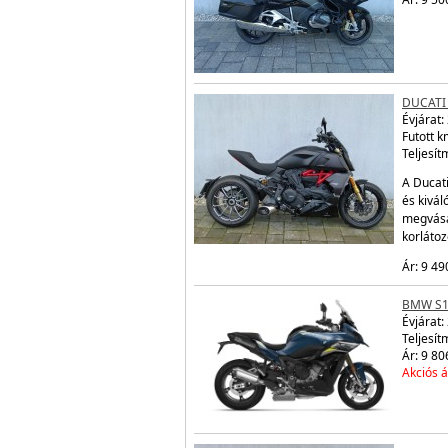
DUCATI 
Évjárat:
Futott 
Teljesít
A Ducati
és kivál
megvásá
korláto
Ár: 9 49
BMW S1
Évjárat:
Teljesít
Ár: 9 80
Akciós á