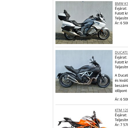
BMW K1
Évjárat:
Futott 
Teljesít
Ár: 6 50
DUCATI
Évjárat:
Futott 
Teljesít
A Ducati
és kivá
beszámí
időpont
Ár: 6 50
KTM 12
Évjárat:
Teljesít
Ár: 7 57