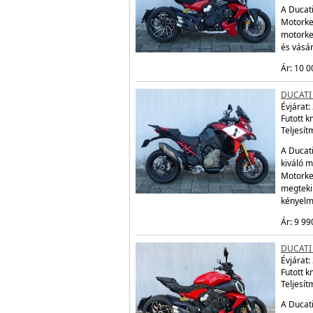
A Ducati
Motorker
motorke
és vásá
Ár: 10 0
DUCATI 
Évjárat:
Futott 
Teljesít
A Ducati
kiváló m
Motorke
megtekin
kényelm
Ár: 9 99
DUCATI 
Évjárat:
Futott 
Teljesít
A Ducati