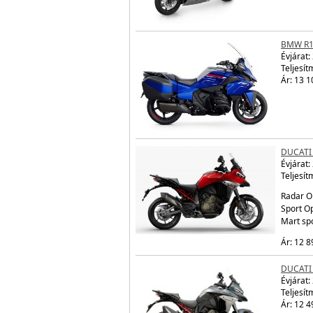
BMW R1
Évjárat:
Teljesít
Ár: 13 1
DUCATI
Évjárat:
Teljesít
Radar O
Sport Op
Mart sp
Ár: 12 8
DUCATI
Évjárat:
Teljesít
Ár: 12 4