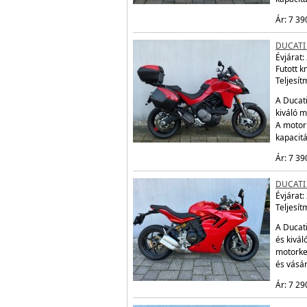
Ár: 7 39
DUCATI
Évjárat:
Futott 
Teljesít
A Ducati
kiváló m
A motor
kapacit
Ár: 7 39
DUCATI
Évjárat:
Teljesít
A Ducati
és kivál
motorke
és vásá
Ár: 7 29