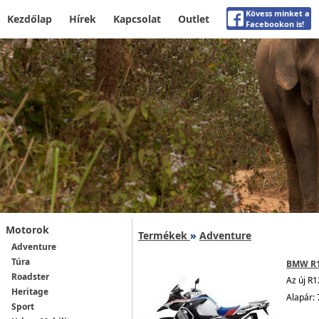
Kövess minket a
Kezdőlap
Hírek
Kapcsolat
Outlet
Facebookon is!
Motorok
Termékek
»
Adventure
Adventure
Túra
BMW R
Roadster
Az új R
Heritage
Alapár: 
Sport