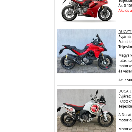
Teljesít
Ár: 8 15
Akciós á
DUCATI
Évjárat:
Futott 
Teljesít
Magyaro
futás, s
motorke
és vásá
Ár: 7 50
DUCATI
Évjárat:
Futott 
Teljesít
A Ducati
motor ga
Motorke