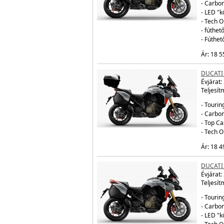
- Carbo
- LED "
- Tech 
- fúthe
- Fúthe
Ár: 18 5
DUCATI
Évjárat:
Teljesít
- Tourin
- Carbo
- Top Ca
- Tech 
Ár: 18 4
DUCATI
Évjárat:
Teljesít
- Tourin
- Carbo
- LED "