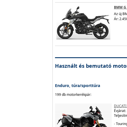
BMW G 
Az új B
Ár: 2.45
Használt és bemutató moto
Enduro, túra/sporttúra
199 db motorkerékpár:
DUCATI
Évjárat:
Teljesít
- Tourin