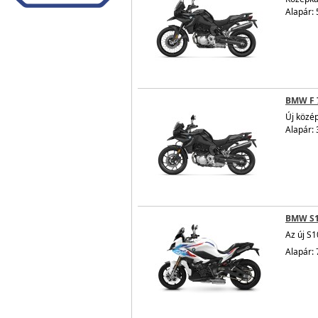
Alapár: 
BMW F 
Új közé
Alapár: 
BMW S
Az új S1
Alapár: 