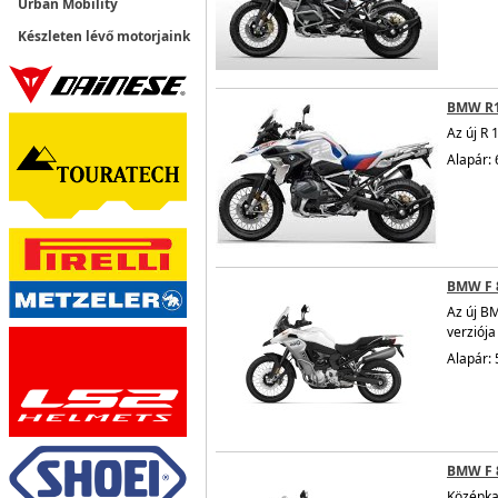
Urban Mobility
Készleten lévő motorjaink
BMW R
Az új R 
Alapár: 
BMW F 
Az új B
verziója
Alapár: 
BMW F 
Középka