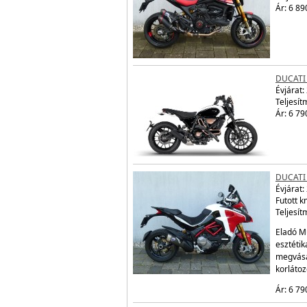
Ár: 6 89
DUCATI
Évjárat:
Teljesít
Ár: 6 79
DUCATI
Évjárat:
Futott 
Teljesít
Eladó Mu
esztétik
megvásá
korláto
Ár: 6 79