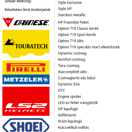
Urban Mobility
Style Exclusive
Style HP
Készleten lévő motorjaink
Stardust metallic
HP Fraestlye Paket
Option 719 Classic kerék
Option 719 Sport kerék
Option 719 ülés
Option 719 speciális mart alkatrészek
Dynamic csomag
Komfort csomag
Túra csomag
Alacsonyított ülés
Csomagtartó váz hátul
Dynamic ESA
DTC
Engine spoiler
LED-es fehér irányjelzők
HP kipufogó
Koffertartó
Króm kipufogó
Kulcsnélküli indítás