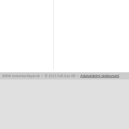
BMW motorkerékpárok • © 2025 Full-Gas Kft •
Adatvédelmi tájékoztató