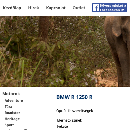
Kövess minket a
Kezdőlap
Hírek
Kapcsolat
Outlet
Facebookon is!
Motorok
BMW R 1250 R
Adventure
Túra
Opciós felszereltségek
Roadster
Heritage
Elérhető színek
Sport
Fekete