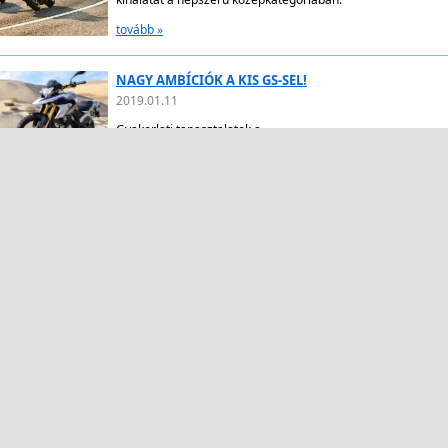
Dainese ruházat nagy választékban a Full-Gas-ban!
2020.04.14
Kattints és nézz körül webshopunkban!
tovább »
Az új BMW F 900 R és F 900 XR
2020.03.07
Az új F 900 R Dynamic Roadster-rel és az F 900 XR Adventu
kínálatát a népszerű középkategóriában.
tovább »
NAGY AMBÍCIÓK A KIS GS-SEL!
2019.01.11
Gyakorlati tapasztalatok a
BMW G 310 GS-sel
tovább »