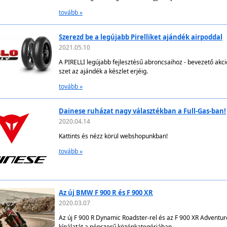
regisztráció:
https://bmwroadshow2024.fullgas.hu/
tovább »
Pirelli Motorkerékpár Gumik: Minden, Amit Tudnod
2022.01.04
Olaszország vezető gumiabroncsgyártójának rövid történet
tovább »
Szerezd be a legújabb Pirelliket ajándék airpoddal
2021.05.10
A PIRELLI legújabb fejlesztésű abroncsaihoz - bevezető akc
szet az ajándék a készlet erjéig.
tovább »