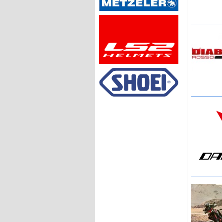
Urban Mobility
Készleten lévő motorjaink