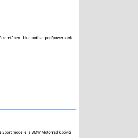
 Kell
e.
ió keretében - bluetooth airpod/powerbank