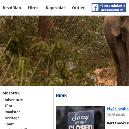
Kövess minket a
Kezdőlap
Hírek
Kapcsolat
Outlet
Facebookon is!
Motorok
Hírek
Adventure
Túra
Nyári szab
Roadster
2026.08.08
Heritage
Kereskedésünk
Sport