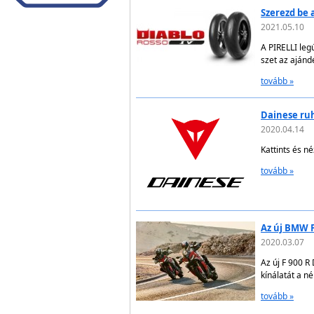
Szerezd be 
2021.05.10
A PIRELLI leg
szet az ajándé
tovább »
Dainese ruh
2020.04.14
Kattints és n
tovább »
Az új BMW F
2020.03.07
Az új F 900 R
kínálatát a n
tovább »