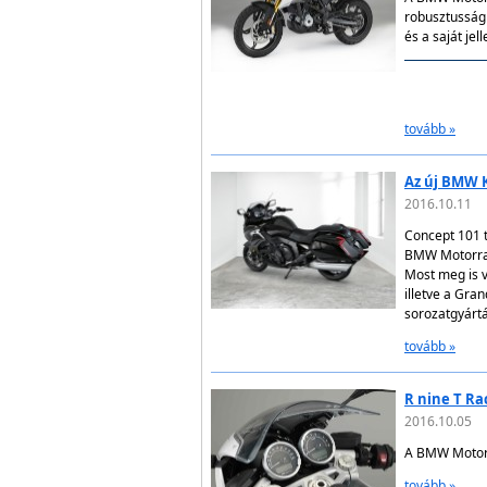
robusztusságr
és a saját je
tovább »
Az új BMW K
2016.10.11
Concept 101 t
BMW Motorrad
Most meg is v
illetve a Gra
sorozatgyárt
tovább »
R nine T Ra
2016.10.05
A BMW Motorra
tovább »