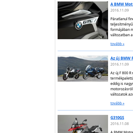
A BMW Motor
2016.11.09
Páratlanul fi
teljesítményű
formájában má
változatban 
tovább »
Az új BMW F
2016.11.09
Az új F 800 R
termékpalett
eddig is nagy
motorozásról 
változatok a
tovább »
G310GS
2016.11.08
A BMW Motorra