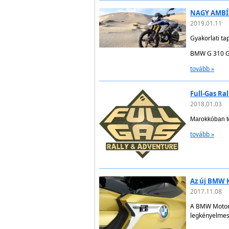
NAGY AMBÍC
2019.01.11
Gyakorlati ta
BMW G 310 G
tovább »
Full-Gas Ra
2018.01.03
Marokkóban tö
tovább »
Az új BMW 
2017.11.08
A BMW Motorr
legkényelmese