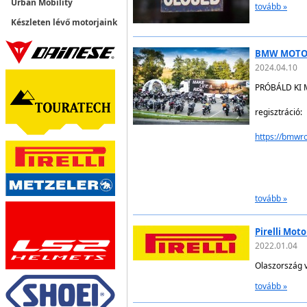
Urban Mobility
tovább »
Készleten lévő motorjaink
BMW MOTO
2024.04.10
PRÓBÁLD KI M
regisztráció:
https://bmwr
tovább »
Pirelli Mot
2022.01.04
Olaszország 
tovább »