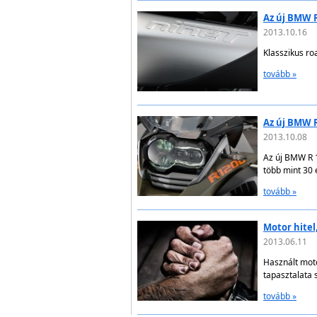
Az új BMW R
2013.10.16
Klasszikus r
tovább »
Az új BMW
2013.10.08
Az új BMW R 
több mint 30 
tovább »
Motor hitel,
2013.06.11
Használt moto
tapasztalata 
tovább »