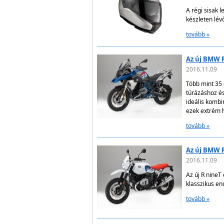
A régi sisak 
készleten lév
tovább »
Az új BMW R
2016.11.09
Több mint 35 
túrázáshoz é
ideális kombi
ezek extrém h
tovább »
Az új BMW R
2016.11.09
Az új R nineT
klasszikus e
tovább »