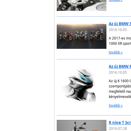
Az új BMW S 
2016.10.05
A 2017-es mod
1000 XR sport
tovább »
Az új BMW K
2016.10.05
Az új K 1600 
szempontjábó
megfelelő na
kényelmesebb
tovább »
R nine T Sc
2016.07.28