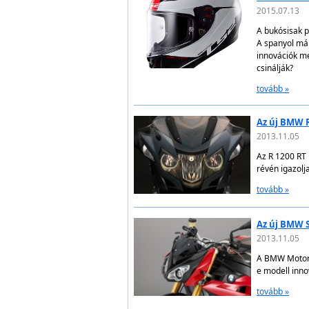
2015.07.13
A bukósisak p
A spanyol már
innovációk me
csinálják?
tovább »
Az új BMW R
2013.11.05
Az R 1200 RT 
révén igazolj
tovább »
Az új BMW S
2013.11.05
A BMW Motorra
e modell innov
tovább »