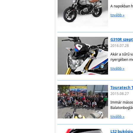
A napokban hi
tovább »
G310R szep
2016.07.28
Akár a sűrű v
nyergében mé
tovább »
Touratech 
2015.08.27
Immár másodi
Balatonboglár
tovább »
LS2 bukósi