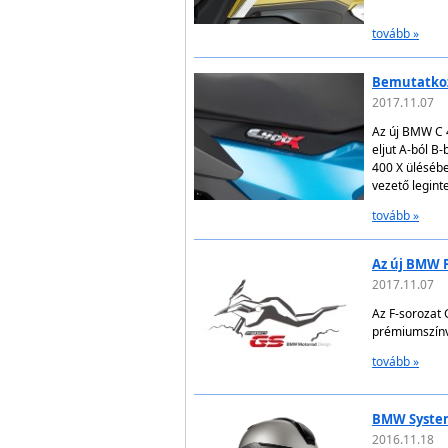
tovább »
Bemutatkoz
2017.11.07
Az új BMW C 
eljut A-ból B
400 X ülésébe
vezető legint
tovább »
Az új BMW F
2017.11.07
Az F-sorozat
prémiumszínv
tovább »
BMW System
2016.11.18