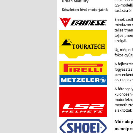
Urban Mobility
GS-modellj
Készleten lévő motorjaink
túrázásról
Ennek szell
mindazon m
teljesítmé
teljesítmé
szolgál.
Új, még erő
fokos gyúj
A fejleszt
fogyasztás
percenkénti
850 GS 8250
A főtengely
különösen e
motorfékha
menetbizton
alakították
Már alap
menetpro