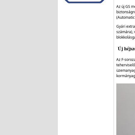
Az új GS m
biztonságr
(Automatic 
Gyári extr
számára), 
blokkolásgá
Új héjsz
Az F-soroz
teherviselő
üzemanyagt
kormányagy