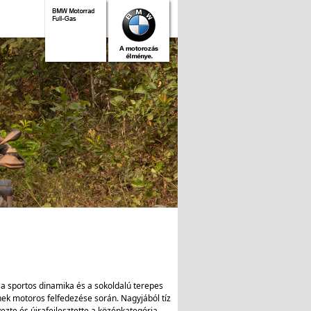
e a sportos dinamika és a sokoldalú terepes
inek motoros felfedezése során. Nagyjából tíz
zte és újrafejlesztette a középkategória