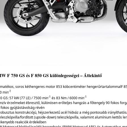
W F 750 GS és F 850 GS különlegességei – Áttekintő
matékos, soros kéthengeres motor 853 köbcentiméter hengerűrtartalommalF 850
-1
0 min
-1
-1
50 GS: 57 kW (77 LE) / 7500 min
és 83 Nm / 6000 min
enzív érzelmeket ébresztő, különösen erőteljes hangzás a főtengely 90 fokos forga
 fokos gyújtástávolság révén
 robusztus konstrukciójú, héjszerkezetű acél hídváz a még pontosabb irányítható
teleszkópvilla/fordított (upside-down) teleszkópvilla, valamint alumínium kettős 
ékenyebb reakciók érdekében
 Motorrad blokkolásgátló berendezés (BMW Motorrad ABS) és Automatikus menet