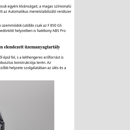
osuk egyéni kívánságait, a magas színvonalú
t az Automatikus menetstabilizáló rendszer
ro üzemmódok (utóbbi csak az F 850 GS
edöntött helyzetben is hatékony ABS Pro
űen elendezett üzemanyagtartály
épül fel, s a kéthengeres erőforrást is
obusztus konstrukciója terén. Az
őbb helyzete szolgálatában az ülés és a