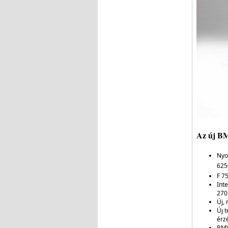
Az új BM
Nyo
625
F 7
Int
270
Új,
Új 
érz
BMW