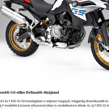
esebb GS-stílus férfiasabb dizájnnal
0 GS és F 850 GS formavilágában is teljesen megújult, mégpedig dinamikusabb és 
új F-modellek Exclusive stílusvariációban is rendelkezésre állnak. Az új F 850 GS k