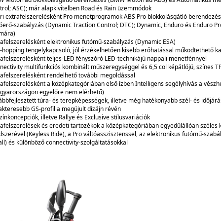
trol; ASC); már alapkivitelben Road és Rain üzemmódok
ri extrafelszerelésként Pro menetprogramok ABS Pro blokkolásgátló berendezés
óerő-szabályzás (Dynamic Traction Control; DTC); Dynamic, Enduro és Enduro P
mára)
rafelszerelésként elektronikus futómű-szabályzás (Dynamic ESA)
i-hopping tengelykapcsoló, jól érzékelhetően kisebb erőhatással működtethető ka
rafelszerelésként teljes-LED fényszóró LED-technikájú nappali menetfénnyel
nectivity multifunkciós kombinált műszeregységgel és 6,5 col képátlójú, színes T
rafelszerelésként rendelhető további megoldással
rafelszerelésként a középkategóriában első ízben Intelligens segélyhívás a vészh
gyarországon egyelőre nem elérhető)
ábbfejlesztett túra- és terepképességek, illetve még hatékonyabb szél- és időjárá
akteresebb GS-profil a megújult dizájn révén
zínkoncepciók, illetve Rallye és Exclusive stílusvariációk
rafelszerelések és eredeti tartozékok a középkategóriában egyedülállóan széles kí
dszerével (Keyless Ride), a Pro váltóasszisztenssel, az elektronikus futómű-szab
all) és különböző connectivity-szolgáltatásokkal