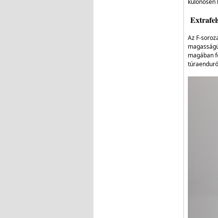
különösen 
Extrafel
Az F-soroza
magasságú ü
magában fog
túraenduró