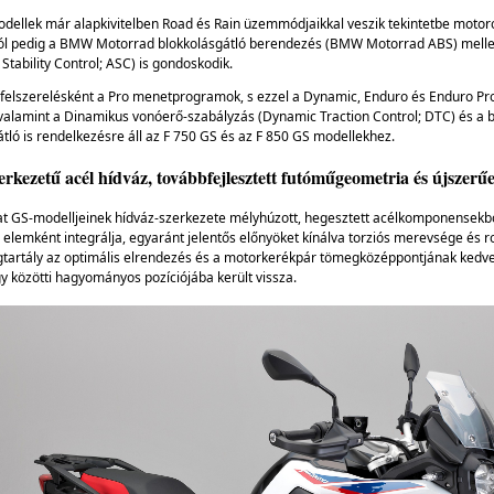
odellek már alapkivitelben Road és Rain üzemmódjaikkal veszik tekintetbe motor
ól pedig a BMW Motorrad blokkolásgátló berendezés (BMW Motorrad ABS) mellet
Stability Control; ASC) is gondoskodik.
afelszerelésként a Pro menetprogramok, s ezzel a Dynamic, Enduro és Enduro P
valamint a Dinamikus vonóerő-szabályzás (Dynamic Traction Control; DTC) és a b
tló is rendelkezésre áll az F 750 GS és az F 850 GS modellekhez.
erkezetű acél hídváz, továbbfejlesztett futóműgeometria és újszer
at GS-modelljeinek hídváz-szerkezete mélyhúzott, hegesztett acélkomponensekből 
 elemként integrálja, egyaránt jelentős előnyöket kínálva torziós merevsége és r
artály az optimális elrendezés és a motorkerékpár tömegközéppontjának kedvez
 közötti hagyományos pozíciójába került vissza.