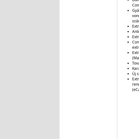
Con
Gyá
von
szá
Ext
Ant
Ext
Con
ext
Ext
(Ma
Tov
Kar
Új s
Ext
ren
(eC