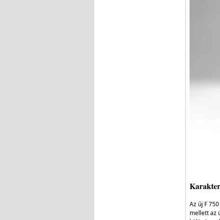
Karakter
Az új F 75
mellett az 