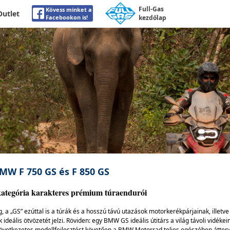
Full-Gas
Kövess minket a
Outlet
Facebookon is!
kezdőlap
BMW F 750 GS és F 850 GS
ategória karakteres prémium túraendurói
, a „GS” ezúttal is a túrák és a hosszú távú utazások motorkerékpárjainak, illetv
ideális ötvözetét jelzi. Röviden: egy BMW GS ideális útitárs a világ távoli vidéke
övetkezetes modellfejlesztést követően a BMW Motorrad teljes egészében átterve