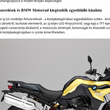
kihangsúlyozza e modell terepes képességeit.
szerelések és BMW Motorrad kiegészítők egyedülálló kínálata
t új GS-modelljei felszerelések - a középkategóriában egyedülállóan széles - kí
lésekről, burkolati elemekről, az új teljes-LED fényszóróról, vagy épp a TFT-kijel
laló connectivity-kínálatról, a motorozás élményét, biztonságát és élvezetét sz
k középkategóriájában is szinte kimeríthetetlen.