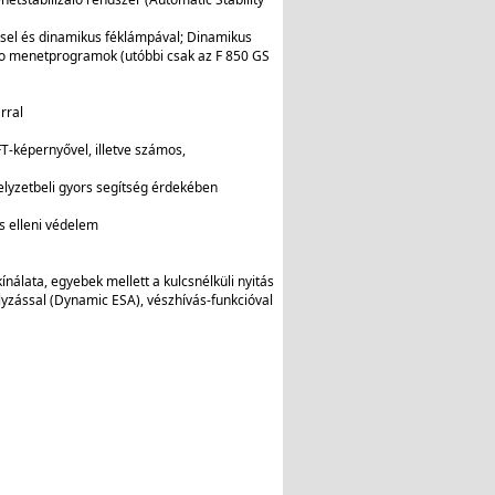
sel és dinamikus féklámpával; Dinamikus
ro menetprogramok (utóbbi csak az F 850 GS
rral
FT-képernyővel, illetve számos,
elyzetbeli gyors segítség érdekében
s elleni védelem
nálata, egyebek mellett a kulcsnélküli nyitás
ályzással (Dynamic ESA), vészhívás-funkcióval