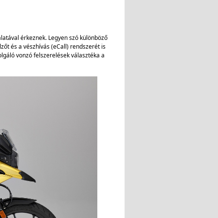
nálatával érkeznek. Legyen szó különböző
zőt és a vészhívás (eCall) rendszerét is
olgáló vonzó felszerelések választéka a