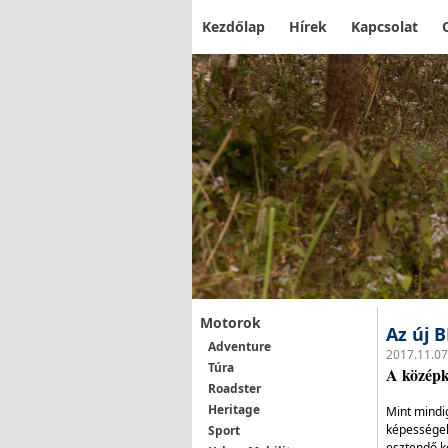
Kezdőlap
Hírek
Kapcsolat
Motorok
Az új 
Adventure
2017.11.07
Túra
A középk
Roadster
Heritage
Mint mindig
képességek 
Sport
esztendő k