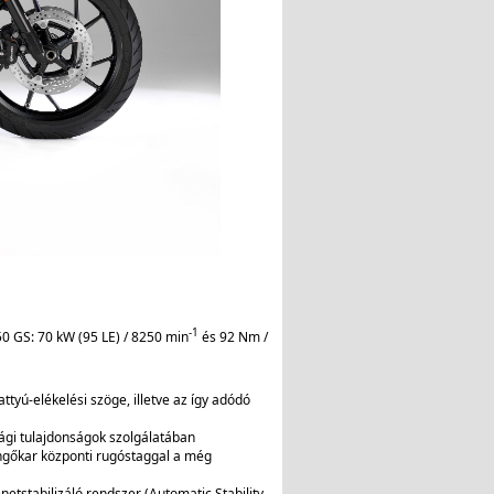
-1
 GS: 70 kW (95 LE) / 8250 min
és 92 Nm /
ttyú-elékelési szöge, illetve az így adódó
sági tulajdonságok szolgálatában
lengőkar központi rugóstaggal a még
stabilizáló rendszer (Automatic Stability