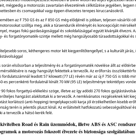
eit, mégpedig a motorozás zavartalan élvezetének célkitűzése jegyében, legyen 
 kettesben és csomagokkal vagy éppen élvezetes terepes kiruccanásokról.
emében az F 750 GS és az F 850 GS még elődjénél is jobban, teljesen vásárlói cél
otorosokat szólítja meg, akik a túraendurók élményét és koncepcióját mérséke
nnyel, magas fokú gazdaságosággal és sokoldalúsággal együtt kívánják élvezni. 
ny- és forgatónyomaték-szintje mellett még hangsúlyosabb túraadottságokkal és
teljesebb soros, kéthengeres motor két kiegyenlítőtengellyel, s a kulturált járás
tástávolsággal
és során elsősorban a teljesítmény és a forgatónyomaték növelése állt az előtér
 mérséklésére is nagy hangsúlyt fektettek a tervezők. Az erőforrás összlökettérf
 fordulatszámnál leadott 57 kilowatt (77 LE) révén már az új F 750 GS is több min
-es percenkénti fordulatnál kínált 70 kW (95 LE) teljesítménye tekintélyes vonóer
 90 fokos forgattyú-elékelési szöge, illetve az így adódó 270 fokos gyújtástávols
rőteljes hangzást alakítottak ki a tervezők. A nemkívánatos rezgéseknek két kiegy
tást korlátozó (anti-hopping) tengelykapcsoló karja jól érzékelhetően kisebb er
ság terén is jelentős pluszt kínál. Az erőátvitelt hatfokozatú sebességváltóval é
 ki a tervezők a hátsó kerék felé.
kivitelben Road és Rain üzemmódok, illetve ABS és ASC rendszerek
gramok a motorozás fokozott élvezete és biztonsága szolgálatában