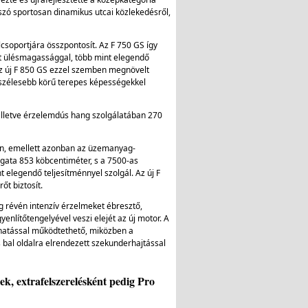
szó sportosan dinamikus utcai közlekedésről,
csoportjára összpontosít. Az F 750 GS így
lt ülésmagassággal, több mint elegendő
Az új F 850 GS ezzel szemben megnövelt
 szélesebb körű terepes képességekkel
, illetve érzelemdús hang szolgálatában 270
ben, emellett azonban az üzemanyag-
ogata 853 köbcentiméter, s a 7500-as
t elegendő teljesítménnyel szolgál. Az új F
őt biztosít.
ág révén intenzív érzelmeket ébresztő,
enlítőtengelyével veszi elejét az új motor. A
őhatással működtethető, miközben a
s bal oldalra elrendezett szekunderhajtással
, extrafelszerelésként pedig Pro