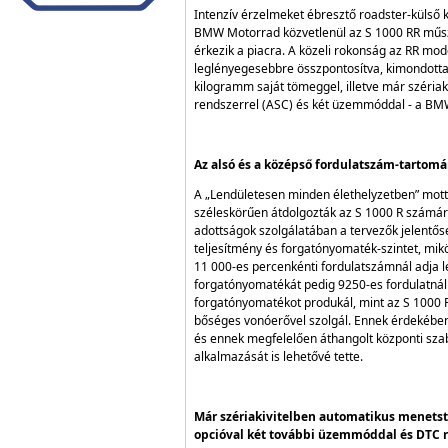
Intenzív érzelmeket ébresztő roadster-külső
BMW Motorrad közvetlenül az S 1000 RR műszak
érkezik a piacra. A közeli rokonság az RR mod
leglényegesebbre összpontosítva, kimondottan
kilogramm saját tömeggel, illetve már széria
rendszerrel (ASC) és két üzemmóddal - a BMW
Az alsó és a középső fordulatszám-tartom
A „Lendületesen minden élethelyzetben” mot
széleskörűen átdolgozták az S 1000 R számár
adottságok szolgálatában a tervezők jelentő
teljesítmény és forgatónyomaték-szintet, mik
11 000-es percenkénti fordulatszámnál adja 
forgatónyomatékát pedig 9250-es fordulatnál 
forgatónyomatékot produkál, mint az S 1000 
bőséges vonóerővel szolgál. Ennek érdekében a
és ennek megfelelően áthangolt központi szab
alkalmazását is lehetővé tette.
Már szériakivitelben automatikus menetst
opcióval két további üzemmóddal és DTC r