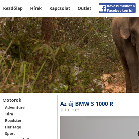
Kövess minket a
Kezdőlap
Hírek
Kapcsolat
Outlet
Facebookon is!
Motorok
Az új BMW S 1000 R
Adventure
2013.11.05
Túra
Roadster
Heritage
Sport