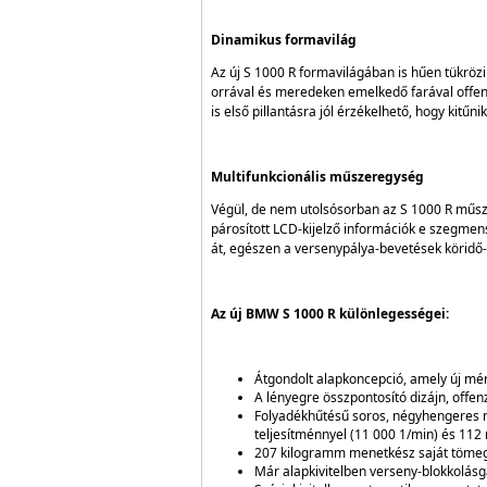
Dinamikus formavilág
Az új S 1000 R formavilágában is hűen tükrözi
orrával és meredeken emelkedő farával offen
is első pillantásra jól érzékelhető, hogy kitűn
Multifunkcionális műszeregység
Végül, de nem utolsósorban az S 1000 R műsz
párosított LCD-kijelző információk e szegmen
át, egészen a versenypálya-bevetések köridő-
Az új BMW S 1000 R különlegességei:
Átgondolt alapkoncepció, amely új mé
A lényegre összpontosító dizájn, offen
Folyadékhűtésű soros, négyhengeres 
teljesítménnyel (11 000 1/min) és 11
207 kilogramm menetkész saját tömeg 
Már alapkivitelben verseny-blokkolás