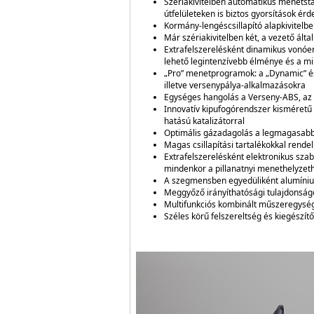
Szériakivitelben automatikus menetstab
útfelületeken is biztos gyorsítások ér
Kormány-lengéscsillapító alapkivitelb
Már szériakivitelben két, a vezető ált
Extrafelszerelésként dinamikus vonóe
lehető legintenzívebb élménye és a m
„Pro” menetprogramok: a „Dynamic” és
illetve versenypálya-alkalmazásokra
Egységes hangolás a Verseny-ABS, az 
Innovatív kipufogórendszer kisméretű 
hatású katalizátorral
Optimális gázadagolás a legmagasabb 
Magas csillapítási tartalékokkal rend
Extrafelszerelésként elektronikus sza
mindenkor a pillanatnyi menethelyzethez
A szegmensben egyedüliként alumíniu
Meggyőző irányíthatósági tulajdonságo
Multifunkciós kombinált műszeregység
Széles körű felszereltség és kiegészí