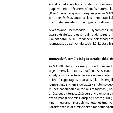
Annak érdekében, hogy mindenkor pontosan ve
alapkivitelében két üzemmódot és automatikus 
„Road”menetprogramok segítségével az S 1000 
berendezés és az automatikus menetstabilizál
igazítható, ami elsősorban gyakran változó út
A két további üzemmóddal – „Dynamic” és „Dy
gyári extrafelszerelésként áll rendelkezésre,
kiaknázhatók. A DTC rendszere dőlésszög-érzé
legmagasabb színvonalú technikát kapta a bi
Innovatív futómű bőséges tartalékokkal és
Az S 1000 R futóműve még kimondottan lendül
teljesítmény-karakterisztikájához. Az S 1000 R
amely a motort is teherviselő elemként integrál
állítható rugóstaghoz csatlakozó kettős lengő
igényekhez enyhén átdolgozták a futómű-geome
RR-hez hasonlóan elöl radiális felfogatású, n
a részleges kiterjesztésű verseny-blokkolásg
szabályzás (Dynamic Damping Control; DDC) a 
kínált még dinamikusabb menetteljesítmények 
karakterisztikáját a mindenkori menethelyzet