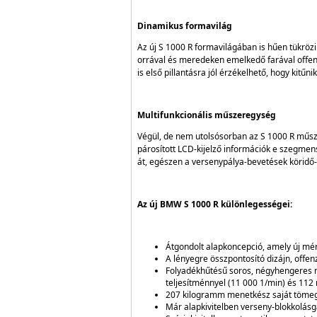
Dinamikus formavilág
Az új S 1000 R formavilágában is hűen tükrözi
orrával és meredeken emelkedő farával offen
is első pillantásra jól érzékelhető, hogy kitűn
Multifunkcionális műszeregység
Végül, de nem utolsósorban az S 1000 R műsz
párosított LCD-kijelző információk e szegmen
át, egészen a versenypálya-bevetések köridő-
Az új BMW S 1000 R különlegességei:
Átgondolt alapkoncepció, amely új mé
A lényegre összpontosító dizájn, offen
Folyadékhűtésű soros, négyhengeres 
teljesítménnyel (11 000 1/min) és 11
207 kilogramm menetkész saját tömeg 
Már alapkivitelben verseny-blokkolás