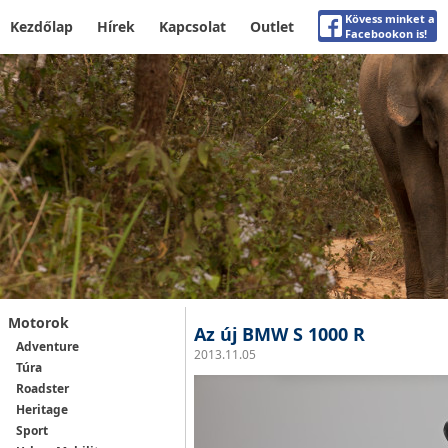
Kövess minket a
Kezdőlap
Hírek
Kapcsolat
Outlet
Facebookon is!
Motorok
Az új BMW S 1000 R
Adventure
2013.11.05
Túra
Roadster
Heritage
Sport