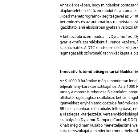
Annak érdekében, hogy mindenkor pontosan ve
alapkivitelében két üzemmódot és automatikus 
„Road”menetprogramok segítségével az S 1000 
berendezés és az automatikus menetstabilizál
igazítható, ami elsősorban gyakran változó út
A két további üzemmóddal – „Dynamic” és „Dy
gyári extrafelszerelésként áll rendelkezésre,
kiaknázhatók. A DTC rendszere dőlésszög-érzé
legmagasabb színvonalú technikát kapta a bi
Innovatív futómű bőséges tartalékokkal és
Az S 1000 R futóműve még kimondottan lendül
teljesítmény-karakterisztikájához. Az S 1000 R
amely a motort is teherviselő elemként integrál
állítható rugóstaghoz csatlakozó kettős lengő
igényekhez enyhén átdolgozták a futómű-geome
RR-hez hasonlóan elöl radiális felfogatású, n
a részleges kiterjesztésű verseny-blokkolásg
szabályzás (Dynamic Damping Control; DDC) a 
kínált még dinamikusabb menetteljesítmények 
karakterisztikáját a mindenkori menethelyzet