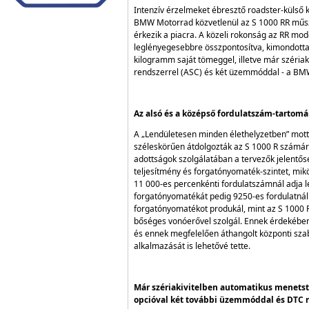
Intenzív érzelmeket ébresztő roadster-külső
BMW Motorrad közvetlenül az S 1000 RR műszak
érkezik a piacra. A közeli rokonság az RR mod
leglényegesebbre összpontosítva, kimondottan
kilogramm saját tömeggel, illetve már széria
rendszerrel (ASC) és két üzemmóddal - a BMW
Az alsó és a középső fordulatszám-tartom
A „Lendületesen minden élethelyzetben” mot
széleskörűen átdolgozták az S 1000 R számár
adottságok szolgálatában a tervezők jelentő
teljesítmény és forgatónyomaték-szintet, mik
11 000-es percenkénti fordulatszámnál adja 
forgatónyomatékát pedig 9250-es fordulatnál 
forgatónyomatékot produkál, mint az S 1000 
bőséges vonóerővel szolgál. Ennek érdekében a
és ennek megfelelően áthangolt központi szab
alkalmazását is lehetővé tette.
Már szériakivitelben automatikus menetst
opcióval két további üzemmóddal és DTC r