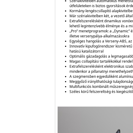
Szériakivitelben automatikus menetstab
útfelületeken is biztos gyorsítások ér
Kormány-lengéscsillapító alapkivitelb
Már szériakivitelben két, a vezető ált
Extrafelszerelésként dinamikus vonóe
lehető legintenzívebb élménye és a m
„Pro” menetprogramok: a „Dynamic” és
illetve versenypálya-alkalmazásokra
Egységes hangolás a Verseny-ABS, az 
Innovatív kipufogórendszer kisméretű 
hatású katalizátorral
Optimális gázadagolás a legmagasabb 
Magas csillapítási tartalékokkal rend
Extrafelszerelésként elektronikus sza
mindenkor a pillanatnyi menethelyzethez
A szegmensben egyedüliként alumíniu
Meggyőző irányíthatósági tulajdonságo
Multifunkciós kombinált műszeregység
Széles körű felszereltség és kiegészí