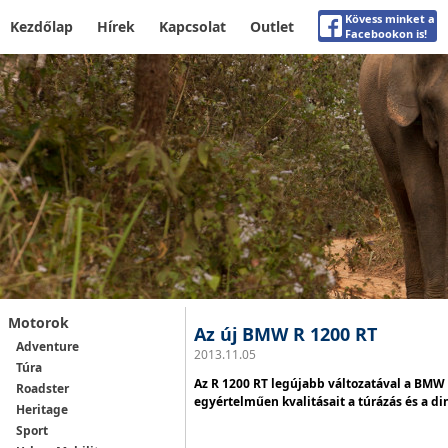
Kövess minket a
Kezdőlap
Hírek
Kapcsolat
Outlet
Facebookon is!
Motorok
Az új BMW R 1200 RT
Adventure
2013.11.05
Túra
Az R 1200 RT legújabb változatával a BMW 
Roadster
egyértelműen kvalitásait a túrázás és a d
Heritage
Sport