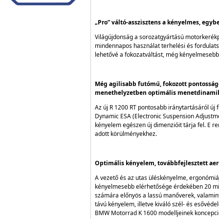
„Pro” váltó-asszisztens a kényelmes, egy
Világújdonság a sorozatgyártású motorkerékpá
mindennapos használat terhelési és fordulats
lehetővé a fokozatváltást, még kényelmesebb
Még agilisabb futómű, fokozott pontosság
menethelyzetben optimális menetdinamik
Az új R 1200 RT pontosabb iránytartásáról új
Dynamic ESA (Electronic Suspension Adjustme
kényelem egészen új dimenzióit tárja fel. E ren
adott körülményekhez.
Optimális kényelem, továbbfejlesztett a
A vezető és az utas üléskényelme, ergonómiáj
kényelmesebb elérhetősége érdekében 20 mill
számára előnyös a lassú manőverek, valamint 
távú kényelem, illetve kiváló szél- és esővéd
BMW Motorrad K 1600 modelljeinek koncepciój