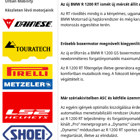
Urban Mobility
Az új BMW R 1200 RT ismét új mércét állí
Készleten lévő motorjaink
Az RT rövidítés mindig is a kényelmes, ugyana
BMW Motorrad új hajtásrendszer és még karakt
motorozás egyesítése terén.
Erősebb boxermotor megnövelt kiegyenlítő
Az új erőforrás a BMW R 1200 GS boxermotorj
newtonméteres forgatónyomatéki maximumát 6
Az R 1200 RT főtengelye illetve generátora e
komfortban mutatkozik meg. A fokozott kénye
végáttételt is.
Már szériakivitelben ASC és kétféle üzemm
Az egyéni igények optimális kiszolgálása érd
automatikus menetstabilizáló rendszer (Autom
az R 1200 RT teljesítmény- és forgatónyomaték
kínált „Pro” menetprogram a „Dynamic” üzemmód
„Dynamic” móduszban az R 1200 RT sportos old
megtartását, illetve az elindulást.