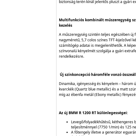
biztonság terén kínál jelentős pluszt a gyári
Multifunkciós kombinált műszeregység szí
kezelés
A műszeregység szintén teljes egészében új f
nagyméretű, 5,7 colos színes TFT-kijelzővel k
számítógép adatai is megjeleníthetők. A kép
színvonalú kényelmét szolgálja a gyári extrafe
rendelkezésre.
Új színkoncepció háromféle vonzó összeáll
Dinamika, igényesség és kényelem – három új
kvarckék (Quartz blue metallic) és a matt szür
míg az ébenfa metál (Ebony metallic) fényezés
Az új BMW R 1200 RT különlegességei:
Levegő/folyadékhűtésű, kéthengeres 
teljesítménnyel (7750 1/min) és 125 
A főtengely illetve a generátor egyar