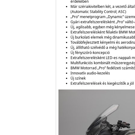
érdekében
Már szériakivitelben két, a vezető ált
(Automatic Stability Control; ASC)
„Pro” menetprogram „Dynamic” üzemmód
Gyári extrafelszerelésként „Pro” vál
Új, agilisabb, egyben még kényelmese
Extrafelszerelésként félaktív BMW Mo
Új burkolati elemek még dinamikusabb
Továbbfejlesztett kényelmi és aerodin
Új, állítható szélvédő a még hatékon
Új fényszóró-koncepció
Extrafelszerelésként LED-es nappali 
Multifunkciós kombinált műszeregység
BMW Motorrad „Pro” fedélzeti számít
Innovatív audio-kezelés
Új színek
Extrafelszerelések és kiegészítők a 