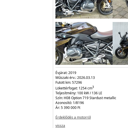
Évjárat:
2019
Műszaki érv.:
2026.03.13
Futott km:
57296
3
Lökettérfogat:
1254
cm
Teljesítmény:
100 kW / 136 LE
Szín:
H08 Option 719 Stardust metallic
Azonosító:
1/8196
Ár:
5 390 000 Ft
Érdeklődés a motorról
vissza