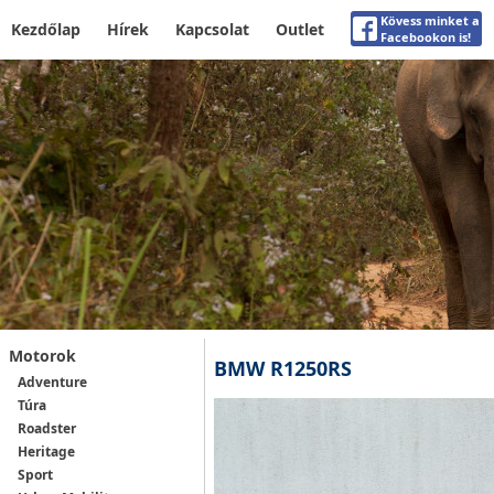
Kövess minket a
Kezdőlap
Hírek
Kapcsolat
Outlet
Facebookon is!
Motorok
BMW R1250RS
Adventure
Túra
Roadster
Heritage
Sport