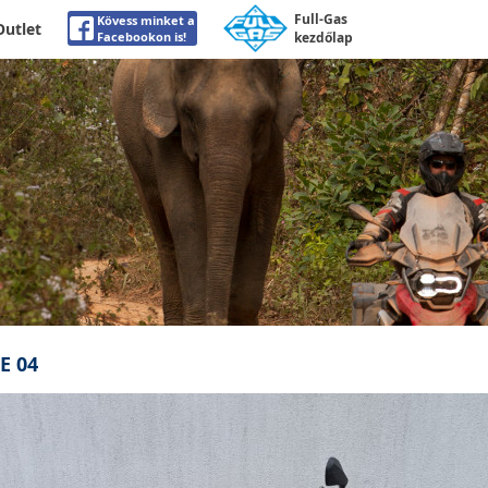
Full-Gas
Kövess minket a
Outlet
Facebookon is!
kezdőlap
E 04