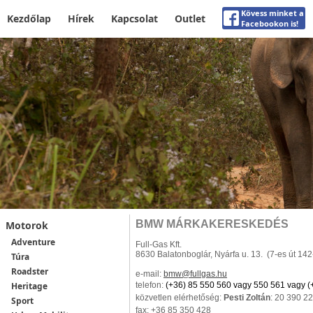
Kövess minket a
Kezdőlap
Hírek
Kapcsolat
Outlet
Facebookon is!
BMW MÁRKAKERESKEDÉS
Motorok
Adventure
Full-Gas Kft.
8630 Balatonboglár, Nyárfa u. 13. (7-es út 14
Túra
Roadster
e-mail:
bmw
@fullgas.hu
Heritage
telefon:
(+36) 85 550 560 vagy 550 561 vagy (
közvetlen elérhetőség:
Pesti Zoltán
: 20 390 2
Sport
fax: +36 85 350 428