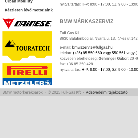
Urban Mobility
nyitva tartás:
H-P: 8:00 - 17:00,
SZ: 9:00 - 13:0
Készleten lévő motorjaink
BMW MÁRKASZERVIZ
Full-Gas Kft.
8630 Balatonboglár, Nyárfa u. 13. (7-es út 14
bmwszerviz@fullgas.hu
e-mail:
telefon:
(+36) 85 550 560 vagy 550 561 vagy (
közvetlen elérhetőség:
Gehringer Gábor
: 20 
fax: +36 85 350 428
nyitva tartás:
H-P: 8:00 - 17:00,
SZ: 9:00 - 13:0
BMW motorkerékpárok • © 2025 Full-Gas Kft •
Adatvédelmi tájékoztató