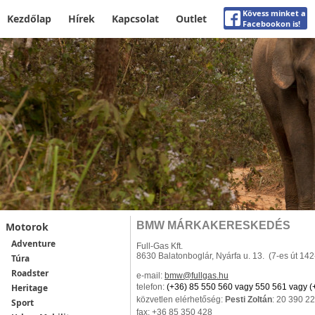
Kövess minket a
Kezdőlap
Hírek
Kapcsolat
Outlet
Facebookon is!
BMW MÁRKAKERESKEDÉS
Motorok
Adventure
Full-Gas Kft.
8630 Balatonboglár, Nyárfa u. 13. (7-es út 14
Túra
Roadster
e-mail:
bmw
@fullgas.hu
Heritage
telefon:
(+36) 85 550 560 vagy 550 561 vagy (
közvetlen elérhetőség:
Pesti Zoltán
: 20 390 2
Sport
fax: +36 85 350 428