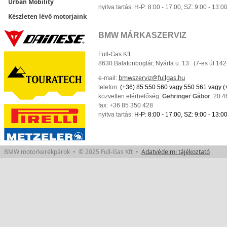
Urban Mobility
nyitva tartás:
H-P: 8:00 - 17:00,
SZ: 9:00 - 13:0
Készleten lévő motorjaink
BMW MÁRKASZERVIZ
Full-Gas Kft.
8630 Balatonboglár, Nyárfa u. 13. (7-es út 14
bmwszerviz@fullgas.hu
e-mail:
telefon:
(+36) 85 550 560 vagy 550 561 vagy (
közvetlen elérhetőség:
Gehringer Gábor
: 20 
fax: +36 85 350 428
nyitva tartás:
H-P: 8:00 - 17:00,
SZ: 9:00 - 13:0
BMW motorkerékpárok • © 2025 Full-Gas Kft •
Adatvédelmi tájékoztató