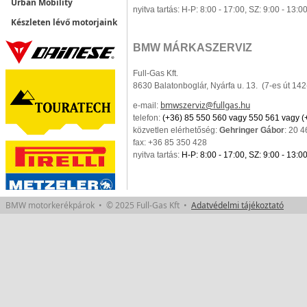
Urban Mobility
nyitva tartás:
H-P: 8:00 - 17:00,
SZ: 9:00 - 13:0
Készleten lévő motorjaink
BMW MÁRKASZERVIZ
Full-Gas Kft.
8630 Balatonboglár, Nyárfa u. 13. (7-es út 14
bmwszerviz@fullgas.hu
e-mail:
telefon:
(+36) 85 550 560 vagy 550 561 vagy (
közvetlen elérhetőség:
Gehringer Gábor
: 20 
fax: +36 85 350 428
nyitva tartás:
H-P: 8:00 - 17:00,
SZ: 9:00 - 13:0
BMW motorkerékpárok • © 2025 Full-Gas Kft •
Adatvédelmi tájékoztató