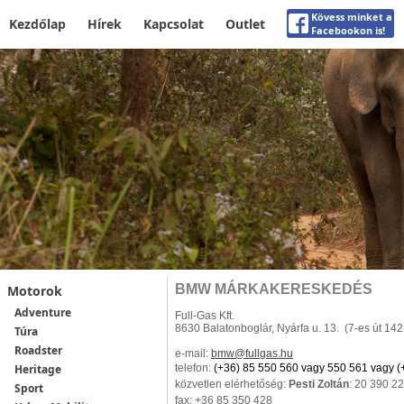
Kövess minket a
Kezdőlap
Hírek
Kapcsolat
Outlet
Facebookon is!
BMW MÁRKAKERESKEDÉS
Motorok
Adventure
Full-Gas Kft.
8630 Balatonboglár, Nyárfa u. 13. (7-es út 14
Túra
Roadster
e-mail:
bmw
@fullgas.hu
Heritage
telefon:
(+36) 85 550 560 vagy 550 561 vagy (
közvetlen elérhetőség:
Pesti Zoltán
: 20 390 2
Sport
fax: +36 85 350 428