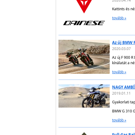
2020.04.14
Kattints és n
tovább »
Az új BMW F
2020.03.07
Az új F 900 R
kínálatát a n
tovább »
NAGY AMBÍC
2019.01.11
Gyakorlati ta
BMW G 310 G
tovább »
Full-Gas Ra