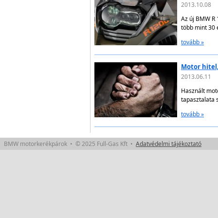
2013.10.08
Az új BMW R 
több mint 30 
tovább »
Motor hitel,
2013.06.11
Használt moto
tapasztalata 
tovább »
BMW motorkerékpárok • © 2025 Full-Gas Kft •
Adatvédelmi tájékoztató