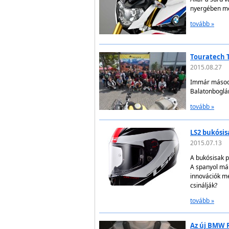
nyergében mé
tovább »
Touratech 
2015.08.27
Immár másodi
Balatonboglár
tovább »
LS2 bukósi
2015.07.13
A bukósisak p
A spanyol már
innovációk me
csinálják?
tovább »
Az új BMW R