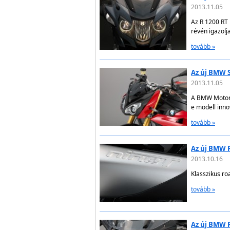
2013.11.05
Az R 1200 RT 
révén igazolj
tovább »
Az új BMW S
2013.11.05
A BMW Motorra
e modell innov
tovább »
Az új BMW R
2013.10.16
Klasszikus r
tovább »
Az új BMW