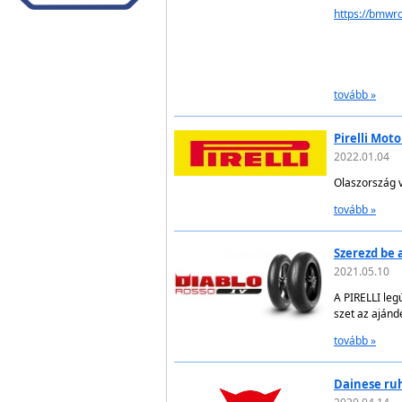
https://bmwr
tovább »
Pirelli Mot
2022.01.04
Olaszország 
tovább »
Szerezd be 
2021.05.10
A PIRELLI leg
szet az ajándé
tovább »
Dainese ruh