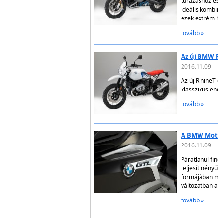
túrázáshoz é
ideális kombi
ezek extrém h
tovább »
Az új BMW R
2016.11.09
Az új R nineT
klasszikus e
tovább »
A BMW Motor
2016.11.09
Páratlanul fi
teljesítményű
formájában má
változatban 
tovább »