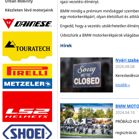
Urban Mobility
igazi vezetési élményt.
Készleten lévő motorjaink
BMW mindig a prémium minőséggel szemben 
egy motorkerékpárt, olyan életstílust és attit
Engedd, hogy a vezetés utolérhetetlen élmény
Üdvözlünk a BMW motorkerékpárok világába
Hírek
Nyári szab
2026.08.08
Kereskedésünk
tovább »
BMW MOTO
2024.04.10
PRÓBÁLD KI M
regisztráció: