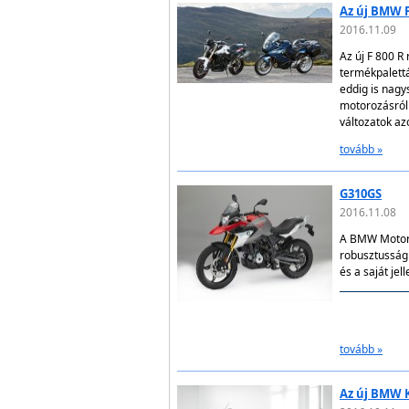
Az új BMW F
2016.11.09
Az új F 800 R
termékpalett
eddig is nagy
motorozásról 
változatok a
tovább »
G310GS
2016.11.08
A BMW Motorra
robusztusságr
és a saját je
tovább »
Az új BMW K