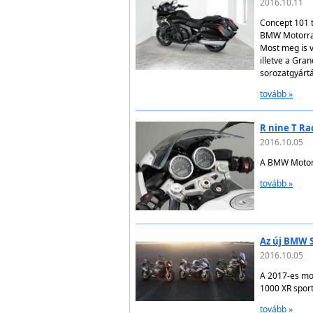
2016.10.11
Concept 101 t
BMW Motorrad
Most meg is v
illetve a Gra
sorozatgyárt
tovább »
R nine T Ra
2016.10.05
A BMW Motorra
tovább »
Az új BMW S 
2016.10.05
A 2017-es mod
1000 XR sport
tovább »