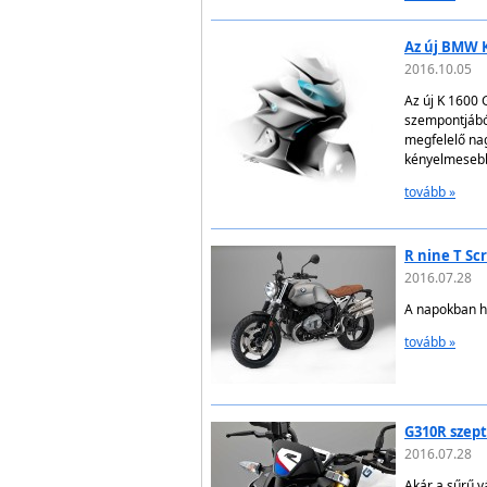
Az új BMW K
2016.10.05
Az új K 1600 
szempontjábó
megfelelő na
kényelmesebb
tovább »
R nine T Sc
2016.07.28
A napokban hi
tovább »
G310R szep
2016.07.28
Akár a sűrű v