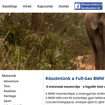
Kövess minket a
Kezdőlap
Hírek
Kapcsolat
Outlet
Facebookon is!
Motorok
Köszöntünk a Full-Gas BMW 
Adventure
Túra
A motorozás esszenciája - a legjobb úton 
Roadster
A BMW motorkerékpár a motorgyártás történe
Heritage
A BMW több mint 80 esztendeje gyárt kétkerek
Sport
csúcstechnológiájával, amelyek újból és újbó