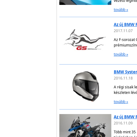
vezető legint
tovább »
Az új BMW F
2017.11.07
Az F-sorozat
prémiumszínv
tovább »
BMW System
2016.11.18
A régi sisak 
készleten lév
tovább »
Az új BMW R
2016.11.09
Több mint 35 