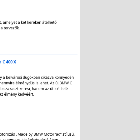
 amelyet a két keréken átélhető
 a tervezők.
 C 400 X
y a belvárosi dugókban cikázva könnyedén
s mennyire élménydús is lehet. Az új BMW C
 szakaszt keresi, hanem az úti cél felé
 az élmény kedvéért.
motorozás „Made by BMW Motorrad” stílusú,
re-szegmens középkategóriájában.