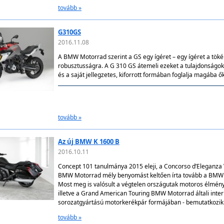
tovább »
G310GS
2016.11.08
A BMW Motorrad szerint a GS egy ígéret – egy ígéret a tök
robusztusságra. A G 310 GS átemeli ezeket a tulajdonságo
és a saját jellegzetes, kiforrott formában foglalja magába ők
tovább »
Az új BMW K 1600 B
2016.10.11
Concept 101 tanulmánya 2015 eleji, a Concorso d’Eleganza V
BMW Motorrad mély benyomást keltően írta tovább a BMW 
Most meg is valósult a végtelen országutak motoros élmény
illetve a Grand American Touring BMW Motorrad általi inte
sorozatgyártású motorkerékpár formájában - bemutatkozik 
tovább »