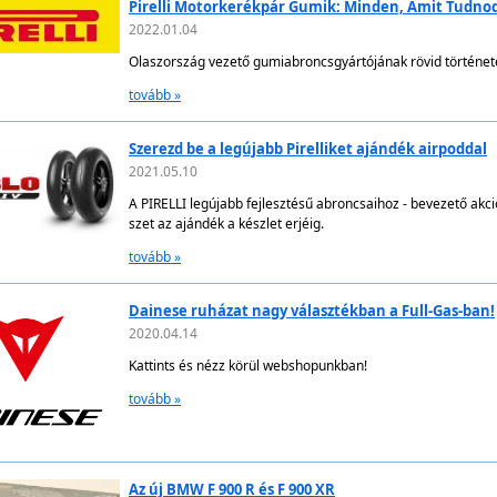
Pirelli Motorkerékpár Gumik: Minden, Amit Tudnod
2022.01.04
Olaszország vezető gumiabroncsgyártójának rövid történet
tovább »
Szerezd be a legújabb Pirelliket ajándék airpoddal
2021.05.10
A PIRELLI legújabb fejlesztésű abroncsaihoz - bevezető akc
szet az ajándék a készlet erjéig.
tovább »
Dainese ruházat nagy választékban a Full-Gas-ban!
2020.04.14
Kattints és nézz körül webshopunkban!
tovább »
Az új BMW F 900 R és F 900 XR