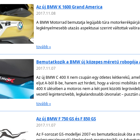
Az új BMW K 1600 Grand America
2017.11.08
A BMW Motorrad bemutatja legújabb túra motorkerékpárját,
legkényelmesebb utazás aspektusai szerint váltottak valóra
tovább »
Bemutatkozik a BMW új közepes méretű robogója a
2017.11.07
Az új BMW C 400 X nem csupán egy ötletes kétkerekű, amel
eljut A-ból B-be, hanem azt hirdeti, hogy a városi mobilitá
400 X ülésében a motoros nem a két pont közötti legrövidebb
vezető legintenzívebb, legkalandosabb útvonalat – pusztán
tovább »
Az új BMW F 750 GS és F 850 GS
2017.11.07
Az F-sorozat GS-modelljei 2007-es bemutatkozásuk óta a 
prémiumszínvonalú élményének megtestesítői az Adventu