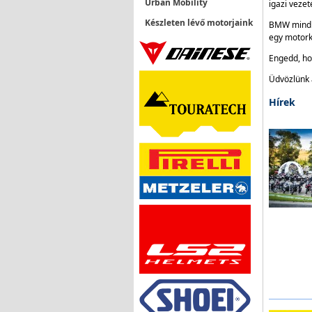
Urban Mobility
igazi vezet
Készleten lévő motorjaink
BMW mindi
egy motorke
Engedd, ho
Üdvözlünk
Hírek