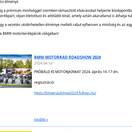
ési élményt.
g a prémium minőséggel szemben támasztott elvárásokat helyezte középpontb
rékpárt, olyan életstílust és attitűdöt kínál, amely aztán akaratlanul is áthatja 
gy a vezetés utolérhetetlen élménye mellett rabul ejthessen a mínőség és az eg
 a BMW motorkerékpárok világában!
BMW MOTORRAD ROADSHOW 2024
2024.04.10
PRÓBÁLD KI MOTORJAINKAT 2024. április 16-17-én.
regisztráció:
https://bmwroadshow2024.fullgas.hu/
tovább »