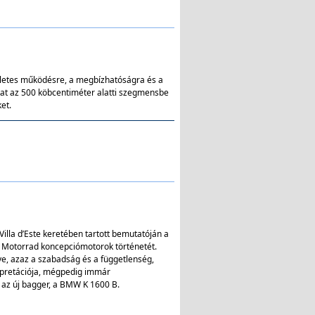
életes működésre, a megbízhatóságra és a
kat az 500 köbcentiméter alatti szegmensbe
et.
illa d’Este keretében tartott bemutatóján a
Motorrad koncepciómotorok történetét.
e, azaz a szabadság és a függetlenség,
rpretációja, mégpedig immár
az új bagger, a BMW K 1600 B.