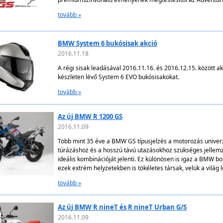
tovább »
BMW System 6 bukósisak akció
2016.11.18
A régi sisak leadásával 2016.11.16. és 2016.12.15. között 
készleten lévő System 6 EVO bukósisakokat.
tovább »
Az új BMW R 1200 GS
2016.11.09
Több mint 35 éve a BMW GS típusjelzés a motorozás univerzá
túrázáshoz és a hosszú távú utazásokhoz szükséges jellem
ideális kombinációját jelenti. Ez különösen is igaz a BMW 
ezek extrém helyzetekben is tökéletes társak, velük a világ 
tovább »
Az új BMW R nineT és R nineT Urban G/S
2016.11.09