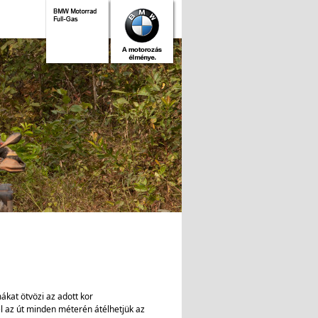
kat ötvözi az adott kor
l az út minden méterén átélhetjük az