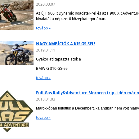
2020.03.07
Az új F 900 R Dynamic Roadster-rel és az F 900 XR Adventu
kínálatát a népszerű középkategóriában.
tovább »
NAGY AMBÍCIÓK A KIS GS-SEL!
2019.01.11
Gyakorlati tapasztalatok a
BMW G 310 GS-sel
tovább »
Full-Gas Rally&Adventure Morocco trip - idén már 
2018.01.03
Marokkóban töltöttük a Decembert, kalandban nem volt hiány
tovább »