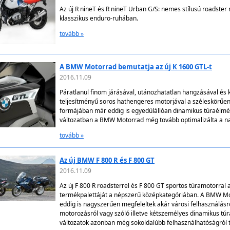
Az új R nineT és R nineT Urban G/S: nemes stílusú roadster
klasszikus enduro-ruhában.
tovább »
A BMW Motorrad bemutatja az új K 1600 GTL-t
2016.11.09
Páratlanul finom járásával, utánozhatatlan hangzásával és
teljesítményű soros hathengeres motorjával a széleskörűen
formájában már eddig is egyedülállóan dinamikus túraélményt
változatban a BMW Motorrad még tovább optimalizálta a na
tovább »
Az új BMW F 800 R és F 800 GT
2016.11.09
Az új F 800 R roadsterrel és F 800 GT sportos túramotorra
termékpalettáját a népszerű középkategóriában. A BMW M
eddig is nagyszerűen megfeleltek akár városi felhasználásr
motorozásról vagy szóló illetve kétszemélyes dinamikus túráz
változatok azonban még sokoldalúbb felhasználhatóságról 