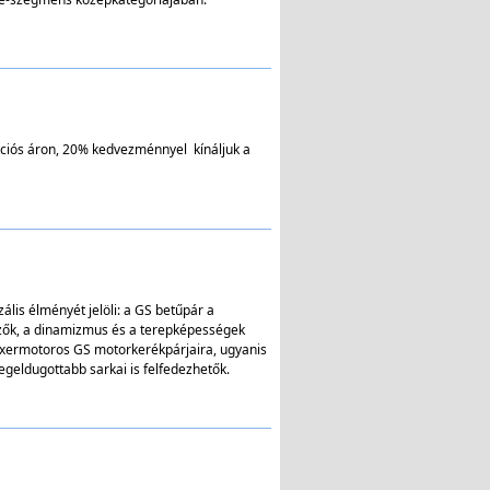
akciós áron, 20% kedvezménnyel kínáljuk a
lis élményét jelöli: a GS betűpár a
zők, a dinamizmus és a terepképességek
boxermotoros GS motorkerékpárjaira, ugyanis
legeldugottabb sarkai is felfedezhetők.