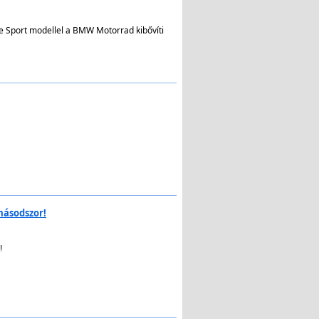
re Sport modellel a BMW Motorrad kibővíti
másodszor!
!