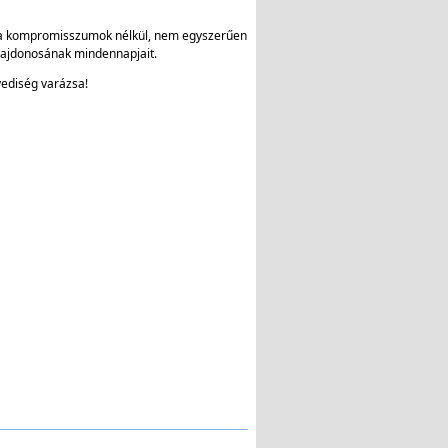
a kompromisszumok nélkül, nem egyszerűen
tulajdonosának mindennapjait.
yediség varázsa!