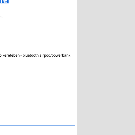
 Kell
e.
ió keretében - bluetooth airpod/powerbank