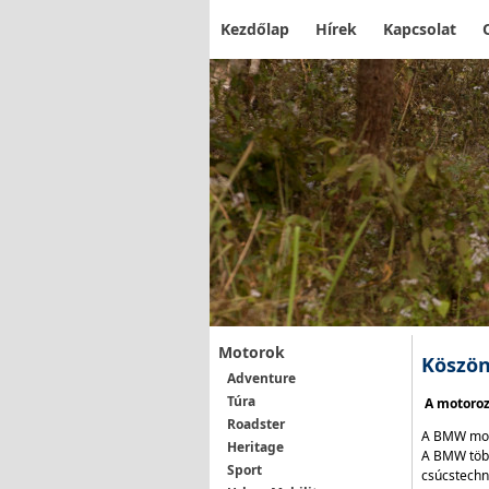
Kezdőlap
Hírek
Kapcsolat
Motorok
Köszön
Adventure
Túra
A motorozá
Roadster
A BMW moto
Heritage
A BMW több
Sport
csúcstechn