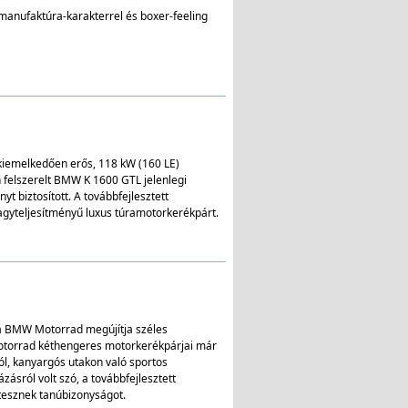
 manufaktúra-karakterrel és boxer-feeling
 kiemelkedően erős, 118 kW (160 LE)
 felszerelt BMW K 1600 GTL jelenlegi
 biztosított. A továbbfejlesztett
gyteljesítményű luxus túramotorkerékpárt.
l a BMW Motorrad megújítja széles
otorrad kéthengeres motorkerékpárjai már
ól, kanyargós utakon való sportos
ásról volt szó, a továbbfejlesztett
tesznek tanúbizonyságot.