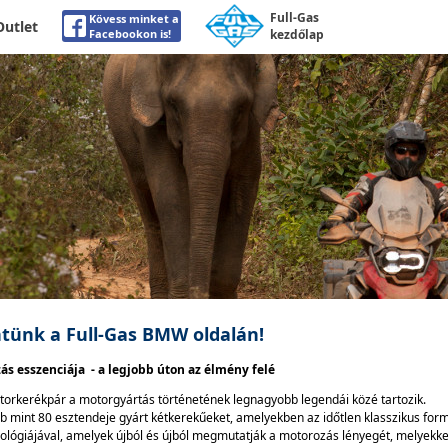
Full-Gas
Kövess minket a
Outlet
Facebookon is!
kezdőlap
tünk a Full-Gas BMW oldalán!
s esszenciája - a legjobb úton az élmény felé
rkerékpár a motorgyártás történetének legnagyobb legendái közé tartozik.
 mint 80 esztendeje gyárt kétkerekűeket, amelyekben az időtlen klasszikus formá
ológiájával, amelyek újból és újból megmutatják a motorozás lényegét, melyekke